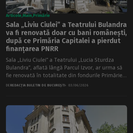
Articole
Main
Primărie
Sala „Liviu Ciulei” a Teatrului Bulandra
va fi renovată doar cu bani românești,
după ce Primăria Capitalei a pierdut
finanțarea PNRR
Sala „Liviu Ciulei” a Teatrului „Lucia Sturdza
Bulandra”, aflată lângă Parcul Izvor, ar urma să
fie renovată în totalitate din fondurile Primăriei
Capitalei...
DE
REDACȚIA BULETIN DE BUCUREȘTI
03/06/2026