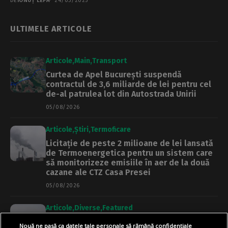
DE
IONUȚ LEPA
24/03/2025
ULTIMELE ARTICOLE
Articole
Main
Transport
Curtea de Apel București suspendă
contractul de 3,6 miliarde de lei pentru cel
de-al patrulea lot din Autostrada Unirii
05/08/2026
Articole
Știri
Termoficare
Licitație de peste 2 milioane de lei lansată
de Termoenergetica pentru un sistem care
să monitorizeze emisiile în aer de la două
cazane ale CTZ Casa Presei
05/08/2026
Articole
Diverse
Featured
INTERVIU | Expertul în energie Ionuț Purica,
Nouă ne pasă ca datele tale personale să rămână confidențiale