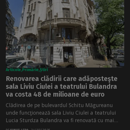
Articole
Primărie
Știri
Renovarea clădirii care adăposteşte
sala Liviu Ciulei a teatrului Bulandra
va costa 48 de milioane de euro
Clădirea de pe bulevardul Schitu Măgureanu
unde funcţionează sala Liviu Ciulei a teatrului
Lucia Sturdza Bulandra va fi renovată cu mai
bine de...