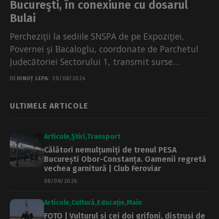
Bucureşti, în conexiune cu dosarul
Bulai
Percheziţii la sediile SNSPA de pe Expoziţiei,
Povernei şi Bacaloglu, coordonate de Parchetul
Judecătoriei Sectorului 1, transmit surse
judiciare pentru Buletin de Bucureşti....
DE
IONUȚ LEPA
20/08/2024
ULTIMELE ARTICOLE
Articole
Știri
Transport
Călători nemulțumiți de trenul PESA
București Obor-Constanța. Oamenii regretă
vechea garnitură | Club Feroviar
08/08/2026
Articole
Cultură
Educație
Main
FOTO | Vulturul și cei doi grifoni, distruși de