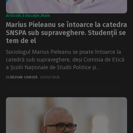
Articole
Educație
Main
Marius Pieleanu se întoarce la catedra
SNSPA sub supraveghere. Studenții se
tem de el
Sociologul Marius Pieleanu se poate întoarce la
catedră sub supraveghere, deși Comisia de Etică
a Școlii Naționale de Studii Politice și
Administrative (SNSPA)...
DE
RĂZVAN CHIRUȚĂ
22/02/2025