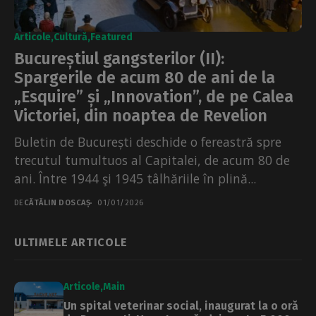
Articole
Cultură
Featured
Bucureștiul gangsterilor (II):
Spargerile de acum 80 de ani de la
„Esquire” și „Innovation”, de pe Calea
Victoriei, din noaptea de Revelion
Buletin de București deschide o fereastră spre
trecutul tumultuos al Capitalei, de acum 80 de
ani. Între 1944 şi 1945 tâlhăriile în plină...
DE
CĂTĂLIN DOSCAȘ
01/01/2026
ULTIMELE ARTICOLE
Articole
Main
Un spital veterinar social, inaugurat la o oră