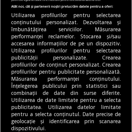
rețeaua electrică
Atât noi, cât și partenerii noștri prelucrăm datele pentru a oferi:
06/08/2026
Utilizarea profilurilor pentru selectarea
conținutului personalizat. Dezvoltarea și
Articole
Știri
Transport
îmbunătățirea serviciilor. Măsurarea
VIDEO | A fost montată ultima grindă de
performanței reclamelor. Stocarea și/sau
beton de pe Autostrada A0
accesarea informațiilor de pe un dispozitiv.
06/08/2026
Utilizarea profilurilor pentru selectarea
publicității personalizate. Crearea
profilurilor de conținut personalizat. Crearea
profilurilor pentru publicitate personalizată.
MODIFICĂ SETĂRILE COOKIES
Măsurarea performanței conținutului.
Înțelegerea publicului prin statistici sau
combinații de date din surse diferite.
© Copyright 2025 - Buletin de București.
Utilizarea de date limitate pentru a selecta
Găzduit de
Presslabs.com
. Powered by
TRS Design
.
publicitatea. Utilizarea datelor limitate
Despre
Media
Politică De
Cookie
Cookie
Noi
Kit
Confidențialitate
Policy (EU)
Policy
pentru a selecta conținutul. Date precise de
geolocație și identificarea prin scanarea
dispozitivului.