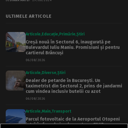
DE
DIANA MATEI
29/08/2024
ULTIMELE ARTICOLE
Articole
Educație
Primărie
Știri
Creșă nouă în Sectorul 6, inaugurată pe
Bulevardul Iuliu Maniu. Promisiuni și pentru
cartierul Brâncuși
06/08/2026
Articole
Diverse
Știri
Dealer de petarde în București. Un
taximetrist din Sectorul 2, prins de jandarmi
cum vindea inclusiv butelii cu azot
06/08/2026
Articole
Main
Transport
Parcul fotovoltaic de la Aeroportul Otopeni
intră în faza de implementare. CNAB a