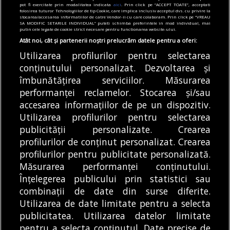
pot fi exercitate prin modalitatea indicata
aici
. Prin click pe “ACCEPT TOATE”, acceptati
ajutor pentru îngrijirea bebelușilor. Cât
folosirea tuturor Tehnologiilor de tip Cookie, care implica inclusiv acceptul dvs. cu privire la
stocarea/accesarea informatiilor de catre Vendor-ii cu care colaboram. Prin click pe “VREAU
valorează tichetul social
SA MODIFIC SETARILE INDIVIDUAL” puteti schimba preferintele in mod individual, mai
putin cele legate de cookie strict necesare pentru functionarea website-ului.
05/08/2026
Atât noi, cât și partenerii noștri prelucrăm datele pentru a oferi:
Utilizarea profilurilor pentru selectarea
Articole
Știri
conținutului personalizat. Dezvoltarea și
Noi întreruperi de curent în București, Ilfov
și Giurgiu. Rețele Electrice Muntenia
îmbunătățirea serviciilor. Măsurarea
transmite lista actualizată a străzilor
performanței reclamelor. Stocarea și/sau
afectate
accesarea informațiilor de pe un dispozitiv.
05/08/2026
Utilizarea profilurilor pentru selectarea
publicității personalizate. Crearea
profilurilor de conținut personalizat. Crearea
profilurilor pentru publicitate personalizată.
MODIFICĂ SETĂRILE COOKIES
Măsurarea performanței conținutului.
Înțelegerea publicului prin statistici sau
combinații de date din surse diferite.
© Copyright 2025 - Buletin de București.
Utilizarea de date limitate pentru a selecta
Găzduit de
Presslabs.com
. Powered by
TRS Design
.
publicitatea. Utilizarea datelor limitate
Despre
Media
Politică De
Cookie
Cookie
Noi
Kit
Confidențialitate
Policy (EU)
Policy
pentru a selecta conținutul. Date precise de