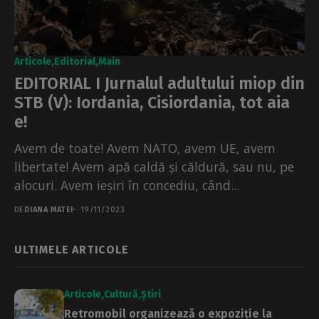
Articole
Editorial
Main
EDITORIAL I Jurnalul adultului miop din
STB (V): Iordania, Cisiordania, tot aia
e!
Avem de toate! Avem NATO, avem UE, avem
libertate! Avem apă caldă și căldură, sau nu, pe
alocuri. Avem ieșiri în concediu, când...
DE
DIANA MATEI
19/11/2023
ULTIMELE ARTICOLE
Articole
Cultură
Știri
Retromobil organizează o expoziție la