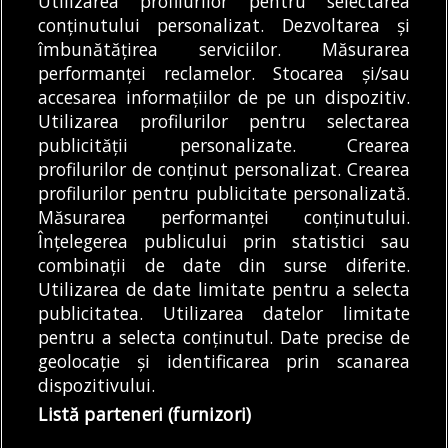
Utilizarea profilurilor pentru selectarea
conținutului personalizat. Dezvoltarea și
Articole
Știri
îmbunătățirea serviciilor. Măsurarea
ILFOV | Noi campanii de sterilizare gratuită
performanței reclamelor. Stocarea și/sau
pentru câinii cu proprietar
accesarea informațiilor de pe un dispozitiv.
07/08/2026
Utilizarea profilurilor pentru selectarea
publicității personalizate. Crearea
profilurilor de conținut personalizat. Crearea
profilurilor pentru publicitate personalizată.
MODIFICĂ SETĂRILE COOKIES
Măsurarea performanței conținutului.
Înțelegerea publicului prin statistici sau
combinații de date din surse diferite.
© Copyright 2025 - Buletin de București.
Utilizarea de date limitate pentru a selecta
Găzduit de
Presslabs.com
. Powered by
TRS Design
.
publicitatea. Utilizarea datelor limitate
Despre
Media
Politică De
Cookie
Cookie
Noi
Kit
Confidențialitate
Policy (EU)
Policy
pentru a selecta conținutul. Date precise de
geolocație și identificarea prin scanarea
dispozitivului.
Share this selection
Tweet
Listă parteneri (furnizori)
Facebook
Tweet
LinkedIn
Facebook