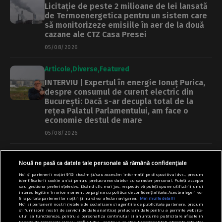
Licitație de peste 2 milioane de lei lansată
de Termoenergetica pentru un sistem care
să monitorizeze emisiile în aer de la două
cazane ale CTZ Casa Presei
05/08/2026
Articole
Diverse
Featured
INTERVIU | Expertul în energie Ionuț Purica,
despre consumul de curent electric din
București: Dacă s-ar decupla total de la
rețea Palatul Parlamentului, am face o
economie destul de mare
05/08/2026
Articole
Main
Primărie
Nouă ne pasă ca datele tale personale să rămână confidențiale
Regulament nou pentru promenada și Insula
Noi și partenerii noștri
915
stocăm și/sau accesăm informații pe dispozitivul dvs., precum
Lacul Morii, pus în dezbatere publică. Ce
identificatorii cookie unici pentru prelucrarea datelor cu caracter personal. Puteți accepta
activități vor fi interzise
sau gestiona preferințele dvs. făcând clic mai jos, respectiv vă puteți opune utilizării unui
interes legitim în orice moment pe pagina cu politica de confidențialitate. Aceste alegeri vor
fi raportate partenerilor noștri și nu vă vor afecta navigarea.
Mai multe detalii
05/08/2026
Noi si partenerii nostri (retelele de socializare si agentiile de publicitate partenere, precum
si furnizorii nostri de servicii de date analitice) prelucram date pentru a permite website-
ului sa functioneze, pentru a personaliza continutul si anunturile publicitare afisate in
Articole
Știri
functie de interesele si/sau profilul dvs., pentru a va oferi functionalitati aferente retelelor