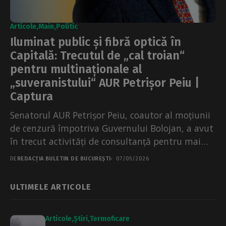
Articole
Main
Politic
Iluminat public și fibră optică în
Capitală: Trecutul de „cal troian“
pentru multinaționale al
„suveranistului“ AUR Petrișor Peiu |
Captura
Senatorul AUR Petrișor Peiu, coautor al moțiunii
de cenzură împotriva Guvernului Bolojan, a avut
în trecut activități de consultanță pentru mai
multe corporații...
DE
REDACȚIA BULETIN DE BUCUREȘTI
07/05/2026
ULTIMELE ARTICOLE
Articole
Știri
Termoficare