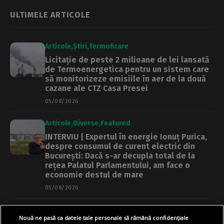
ULTIMELE ARTICOLE
Articole
Știri
Termoficare
Licitație de peste 2 milioane de lei lansată
de Termoenergetica pentru un sistem care
să monitorizeze emisiile în aer de la două
cazane ale CTZ Casa Presei
05/08/2026
Articole
Diverse
Featured
INTERVIU | Expertul în energie Ionuț Purica,
despre consumul de curent electric din
București: Dacă s-ar decupla total de la
rețea Palatul Parlamentului, am face o
economie destul de mare
05/08/2026
Articole
Main
Primărie
Nouă ne pasă ca datele tale personale să rămână confidențiale
Regulament nou pentru promenada și Insula