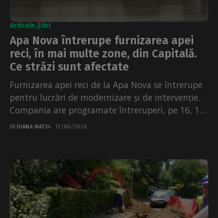
Articole
Știri
Apa Nova întrerupe furnizarea apei
reci, în mai multe zone, din Capitală.
Ce străzi sunt afectate
Furnizarea apei reci de la Apa Nova se întrerupe
pentru lucrări de modernizare și de intervenție.
Compania are programate întreruperi, pe 16, 17
si 18 iunie...
DE
DIANA MATEI
13/06/2026