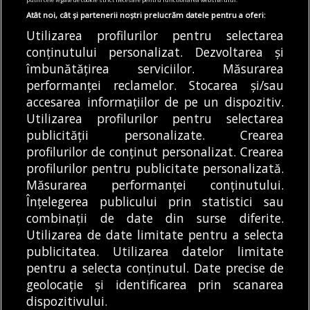
viitoarelor stații de metrou
Atât noi, cât și partenerii noștri prelucrăm datele pentru a oferi:
07/08/2026
Utilizarea profilurilor pentru selectarea
conținutului personalizat. Dezvoltarea și
Articole
Știri
Transport
îmbunătățirea serviciilor. Măsurarea
Restricții de circulație pe Strada Witting. Se
performanței reclamelor. Stocarea și/sau
fac lucrări la rețeaua de termoficare
accesarea informațiilor de pe un dispozitiv.
07/08/2026
Utilizarea profilurilor pentru selectarea
publicității personalizate. Crearea
profilurilor de conținut personalizat. Crearea
profilurilor pentru publicitate personalizată.
MODIFICĂ SETĂRILE COOKIES
Măsurarea performanței conținutului.
Înțelegerea publicului prin statistici sau
combinații de date din surse diferite.
© Copyright 2025 - Buletin de București.
Utilizarea de date limitate pentru a selecta
Găzduit de
Presslabs.com
. Powered by
TRS Design
.
publicitatea. Utilizarea datelor limitate
Despre
Media
Politică De
Cookie
Cookie
Noi
Kit
Confidențialitate
Policy (EU)
Policy
pentru a selecta conținutul. Date precise de
geolocație și identificarea prin scanarea
dispozitivului.