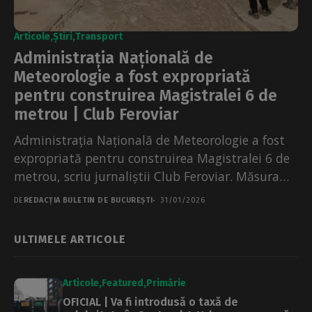
Articole
Știri
Transport
Administrația Națională de
Meteorologie a fost expropriată
pentru construirea Magistralei 6 de
metrou | Club Feroviar
Administrația Națională de Meteorologie a fost
expropriată pentru construirea Magistralei 6 de
metrou, scriu jurnaliștii Club Feroviar. Măsura
vine după ce Guvernul a...
DE
REDACȚIA BULETIN DE BUCUREȘTI
31/01/2026
ULTIMELE ARTICOLE
Articole
Featured
Primărie
OFICIAL | Va fi introdusă o taxă de