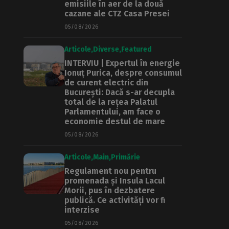
emisiile în aer de la două
cazane ale CTZ Casa Presei
05/08/2026
Articole
Diverse
Featured
INTERVIU | Expertul în energie
Ionuț Purica, despre consumul
de curent electric din
București: Dacă s-ar decupla
total de la rețea Palatul
Parlamentului, am face o
economie destul de mare
05/08/2026
Articole
Main
Primărie
Regulament nou pentru
promenada și Insula Lacul
Morii, pus în dezbatere
publică. Ce activități vor fi
interzise
05/08/2026