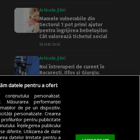
Articole
Știri
Mamele vulnerabile din
Sectorul 1 pot primi ajutor
pentru îngrijirea bebelușilor.
Cât valorează tichetul social
05/08/2026
Articole
Știri
Noi întreruperi de curent în
București, Ilfov și Giurgiu.
Rețele Electrice Muntenia
transmite lista actualizată a
răm datele pentru a oferi:
străzilor afectate
a conținutului personalizat.
05/08/2026
or. Măsurarea performanței
mațiilor de pe un dispozitiv.
icității personalizate. Crearea
 profilurilor pentru publicitate
utului. Înțelegerea publicului
se diferite. Utilizarea de date
zarea datelor limitate pentru a