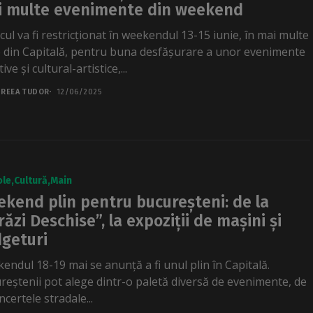
 multe evenimente din weekend
cul va fi restricționat în weekendul 13-15 iunie, în mai multe
 din Capitală, pentru buna desfășurare a unor evenimente
ive și cultural-artistice,...
REEA TUDOR
12/06/2025
ole
Cultură
Main
kend plin pentru bucureșteni: de la
răzi Deschise”, la expoziții de mașini și
geturi
endul 18-19 mai se anunță a fi unul plin în Capitală.
reștenii pot alege dintr-o paletă diversă de evenimente, de
ncertele stradale...