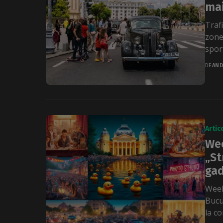
mai
Trafi
zone
sport
DE
AND
Artic
Wee
„St
gad
Week
Bucu
la co