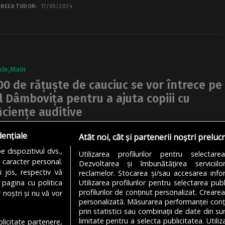
REEA TUDOR
17/05/2024
ole
Main
00 de rățuște de cauciuc se vor întrece pe
l Dâmbovița pentru a ajuta copiii cu
iciențe auditive
ta ediție a Cursei de Rățuște București va avea loc sâmbătă,
dențiale
Atât noi, cât și partenerii noștri preluc
rilie, de la ora 15:00. Cele 5.000 de rățuște de...
 dispozitivul dvs.,
Utilizarea profilurilor pentru selectare
REEA TUDOR
17/05/2024
u caracter personal.
Dezvoltarea și îmbunătățirea serviciil
i jos, respectiv vă
reclamelor. Stocarea și/sau accesarea infor
 pagina cu politica
Utilizarea profilurilor pentru selectarea publ
profilurilor de conținut personalizat. Crearea
 noștri și nu vă vor
personalizată. Măsurarea performanței conțin
prin statistici sau combinații de date din sur
limitate pentru a selecta publicitatea. Utili
ublicitate partenere,