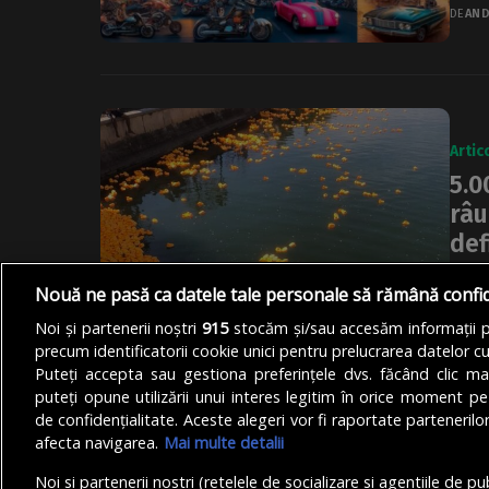
DE
AND
Artic
5.0
râu
def
A op
Nouă ne pasă ca datele tale personale să rămână confi
18 ap
Noi și partenerii noștri
915
stocăm și/sau accesăm informații pe
DE
AND
precum identificatorii cookie unici pentru prelucrarea datelor c
Puteți accepta sau gestiona preferințele dvs. făcând clic ma
puteți opune utilizării unui interes legitim în orice moment pe
de confidențialitate. Aceste alegeri vor fi raportate partenerilor
afecta navigarea.
Mai multe detalii
Noi si partenerii nostri (retelele de socializare si agentiile de p