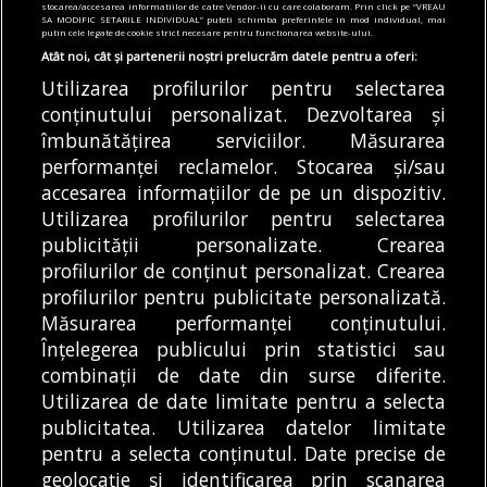
stocarea/accesarea informatiilor de catre Vendor-ii cu care colaboram. Prin click pe “VREAU
valorează tichetul social
SA MODIFIC SETARILE INDIVIDUAL” puteti schimba preferintele in mod individual, mai
putin cele legate de cookie strict necesare pentru functionarea website-ului.
05/08/2026
Atât noi, cât și partenerii noștri prelucrăm datele pentru a oferi:
Utilizarea profilurilor pentru selectarea
Articole
Știri
conținutului personalizat. Dezvoltarea și
Noi întreruperi de curent în București, Ilfov
și Giurgiu. Rețele Electrice Muntenia
îmbunătățirea serviciilor. Măsurarea
transmite lista actualizată a străzilor
performanței reclamelor. Stocarea și/sau
afectate
accesarea informațiilor de pe un dispozitiv.
05/08/2026
Utilizarea profilurilor pentru selectarea
publicității personalizate. Crearea
profilurilor de conținut personalizat. Crearea
profilurilor pentru publicitate personalizată.
MODIFICĂ SETĂRILE COOKIES
Măsurarea performanței conținutului.
Înțelegerea publicului prin statistici sau
combinații de date din surse diferite.
© Copyright 2025 - Buletin de București.
Utilizarea de date limitate pentru a selecta
Găzduit de
Presslabs.com
. Powered by
TRS Design
.
publicitatea. Utilizarea datelor limitate
Despre
Media
Politică De
Cookie
Cookie
Noi
Kit
Confidențialitate
Policy (EU)
Policy
pentru a selecta conținutul. Date precise de
geolocație și identificarea prin scanarea