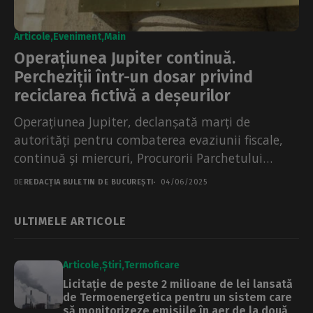
Articole
Eveniment
Main
Operațiunea Jupiter continuă.
Percheziții într-un dosar privind
reciclarea fictivă a deșeurilor
Operațiunea Jupiter, declanșată marți de
autorități pentru combaterea evaziunii fiscale,
continuă și miercuri, Procurorii Parchetului
General efectuează mai multe percheziții într-un
DE
REDACȚIA BULETIN DE BUCUREȘTI
04/06/2025
dosar privind...
ULTIMELE ARTICOLE
Articole
Știri
Termoficare
Licitație de peste 2 milioane de lei lansată
de Termoenergetica pentru un sistem care
să monitorizeze emisiile în aer de la două