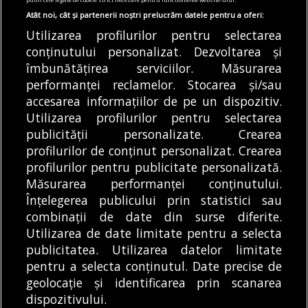
07/08/2026
Atât noi, cât și partenerii noștri prelucrăm datele pentru a oferi:
Utilizarea profilurilor pentru selectarea
Articole
Cultură
Main
Primărie
conținutului personalizat. Dezvoltarea și
Care sunt primele patru teatre din București
unde se vor termina interimatele. PMB reia
îmbunătățirea serviciilor. Măsurarea
selecția specialiștilor din comisiile de
performanței reclamelor. Stocarea și/sau
jurizare
accesarea informațiilor de pe un dispozitiv.
07/08/2026
Utilizarea profilurilor pentru selectarea
publicității personalizate. Crearea
profilurilor de conținut personalizat. Crearea
profilurilor pentru publicitate personalizată.
MODIFICĂ SETĂRILE COOKIES
Măsurarea performanței conținutului.
Înțelegerea publicului prin statistici sau
combinații de date din surse diferite.
© Copyright 2025 - Buletin de București.
Utilizarea de date limitate pentru a selecta
Găzduit de
Presslabs.com
. Powered by
TRS Design
.
publicitatea. Utilizarea datelor limitate
Despre
Media
Politică De
Cookie
Cookie
Noi
Kit
Confidențialitate
Policy (EU)
Policy
pentru a selecta conținutul. Date precise de
geolocație și identificarea prin scanarea
dispozitivului.