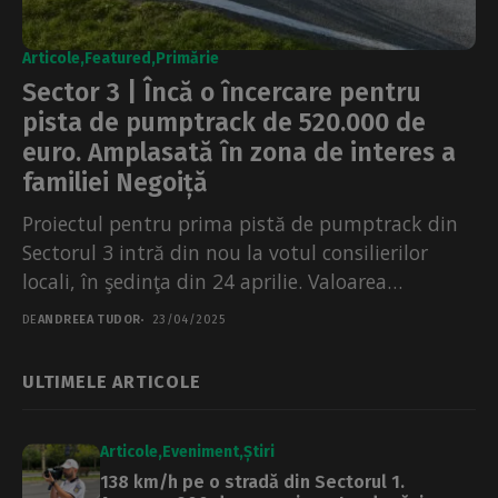
Articole
Featured
Primărie
Sector 3 | Încă o încercare pentru
pista de pumptrack de 520.000 de
euro. Amplasată în zona de interes a
familiei Negoiță
Proiectul pentru prima pistă de pumptrack din
Sectorul 3 intră din nou la votul consilierilor
locali, în şedinţa din 24 aprilie. Valoarea
investiţiei...
DE
ANDREEA TUDOR
23/04/2025
ULTIMELE ARTICOLE
Articole
Eveniment
Știri
138 km/h pe o stradă din Sectorul 1.