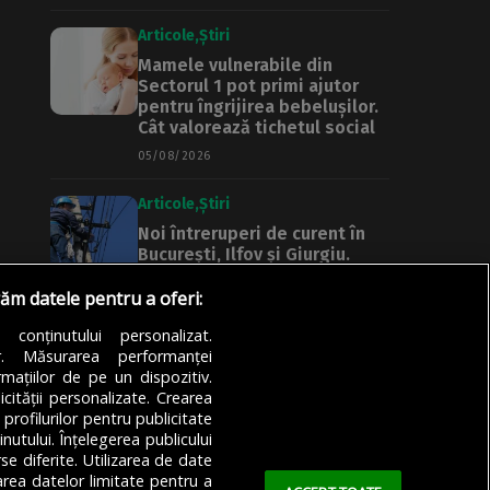
Articole
Știri
Mamele vulnerabile din
Sectorul 1 pot primi ajutor
pentru îngrijirea bebelușilor.
Cât valorează tichetul social
05/08/2026
Articole
Știri
Noi întreruperi de curent în
București, Ilfov și Giurgiu.
Rețele Electrice Muntenia
transmite lista actualizată a
răm datele pentru a oferi:
străzilor afectate
a conținutului personalizat.
05/08/2026
or. Măsurarea performanței
mațiilor de pe un dispozitiv.
icității personalizate. Crearea
 profilurilor pentru publicitate
utului. Înțelegerea publicului
se diferite. Utilizarea de date
zarea datelor limitate pentru a