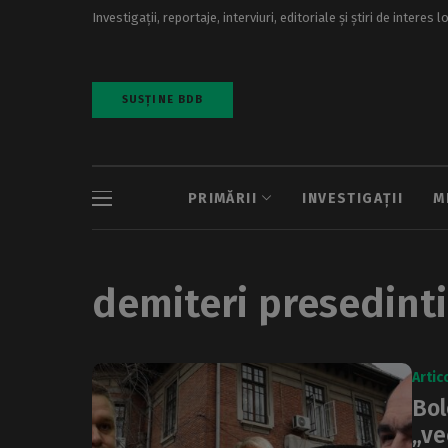
Investigații, reportaje, interviuri, editoriale și știri de interes l
SUSȚINE BDB
PRIMĂRII
INVESTIGAȚII
M
demiteri presedint
Artic
Bol
„ve