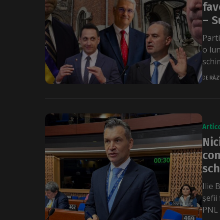
fav
– S
Parti
o lun
schim
DE
RĂZ
Artic
Nic
com
sch
Ilie 
șefii
PNL S