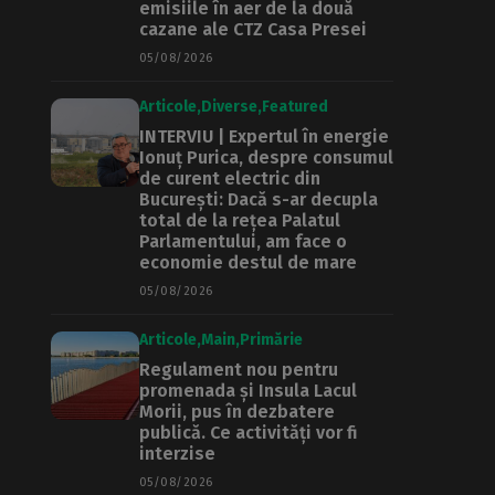
emisiile în aer de la două
cazane ale CTZ Casa Presei
05/08/2026
Articole
Diverse
Featured
INTERVIU | Expertul în energie
Ionuț Purica, despre consumul
de curent electric din
București: Dacă s-ar decupla
total de la rețea Palatul
Parlamentului, am face o
economie destul de mare
05/08/2026
Articole
Main
Primărie
Regulament nou pentru
promenada și Insula Lacul
Morii, pus în dezbatere
publică. Ce activități vor fi
interzise
05/08/2026