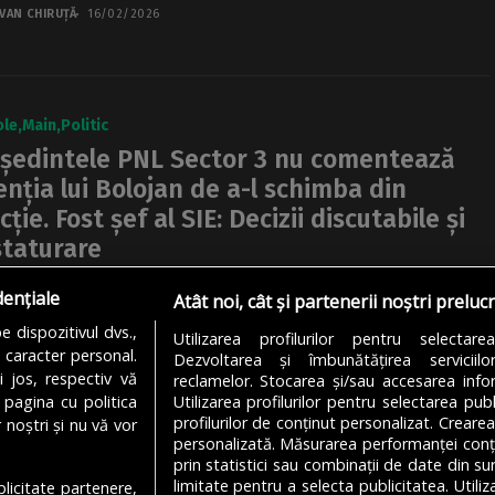
VAN CHIRUȚĂ
16/02/2026
ole
Main
Politic
ședintele PNL Sector 3 nu comentează
enția lui Bolojan de a-l schimba din
cție. Fost șef al SIE: Decizii discutabile și
taturare
edintele PNL Sector 3 Andrei Baciu a refuzat să comenteze
dențiale
Atât noi, cât și partenerii noștri preluc
ția premierului și președintele PNL, Ilie Bolojan, de a-i
 dispozitivul dvs.,
Utilizarea profilurilor pentru selectare
e din funcție. Liderul...
u caracter personal.
Dezvoltarea și îmbunătățirea serviciil
i jos, respectiv vă
reclamelor. Stocarea și/sau accesarea infor
REEA TUDOR
16/02/2026
 pagina cu politica
Utilizarea profilurilor pentru selectarea publ
profilurilor de conținut personalizat. Crearea
 noștri și nu vă vor
personalizată. Măsurarea performanței conțin
prin statistici sau combinații de date din sur
limitate pentru a selecta publicitatea. Utili
ublicitate partenere,