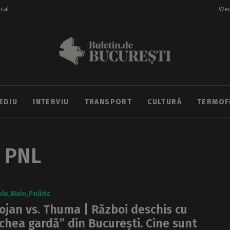
ocal.
Wed
EDIU
INTERVIU
TRANSPORT
CULTURĂ
TERMOF
i PNL
ole
Main
Politic
ojan vs. Thuma | Război deschis cu
chea gardă” din București. Cine sunt