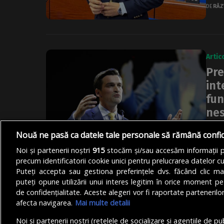
DE
RĂZ
Artic
Pre
int
fun
nes
Preș
Nouă ne pasă ca datele tale personale să rămână confi
inten
Noi și partenerii noștri
915
stocăm și/sau accesăm informații pe
demit
precum identificatorii cookie unici pentru prelucrarea datelor c
Puteți accepta sau gestiona preferințele dvs. făcând clic ma
DE
AND
puteți opune utilizării unui interes legitim în orice moment pe
de confidențialitate. Aceste alegeri vor fi raportate partenerilor
afecta navigarea.
Mai multe detalii
Noi si partenerii nostri (retelele de socializare si agentiile de p