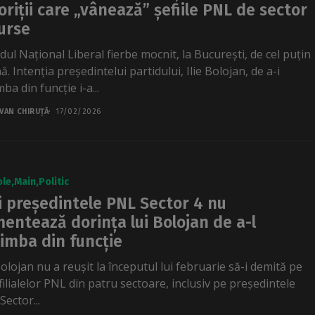
oriții care „vânează” șefiile PNL de sector
urse
dul Național Liberal fierbe mocnit, la București, de cel puțin
ă. Intenția președintelui partidului, Ilie Bolojan, de a-i
ba din funcție i-a...
VAN CHIRUȚĂ
17/02/2026
ole
Main
Politic
i președintele PNL Sector 4 nu
entează dorința lui Bolojan de a-l
imba din funcție
Bolojan nu a reușit la începutul lui februarie să-i demită pe
 filialelor PNL din patru sectoare, inclusiv pe președintele
ector...