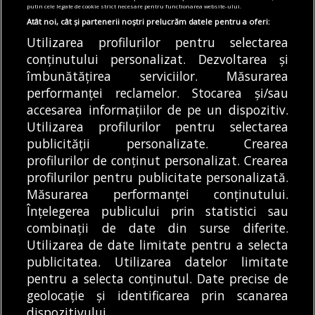
au sesizat și branșamente ilegale la
putin cele legate de cookie strict necesare pentru functionarea website-ului.
rețeaua electrică
Atât noi, cât și partenerii noștri prelucrăm datele pentru a oferi:
06/08/2026
Utilizarea profilurilor pentru selectarea
conținutului personalizat. Dezvoltarea și
Articole
Știri
Transport
îmbunătățirea serviciilor. Măsurarea
VIDEO | A fost montată ultima grindă de
performanței reclamelor. Stocarea și/sau
beton de pe Autostrada A0
accesarea informațiilor de pe un dispozitiv.
06/08/2026
Utilizarea profilurilor pentru selectarea
publicității personalizate. Crearea
profilurilor de conținut personalizat. Crearea
profilurilor pentru publicitate personalizată.
MODIFICĂ SETĂRILE COOKIES
Măsurarea performanței conținutului.
Înțelegerea publicului prin statistici sau
combinații de date din surse diferite.
© Copyright 2025 - Buletin de București.
Utilizarea de date limitate pentru a selecta
Găzduit de
Presslabs.com
. Powered by
TRS Design
.
publicitatea. Utilizarea datelor limitate
Despre
Media
Politică De
Cookie
Cookie
Noi
Kit
Confidențialitate
Policy (EU)
Policy
pentru a selecta conținutul. Date precise de
geolocație și identificarea prin scanarea
dispozitivului.