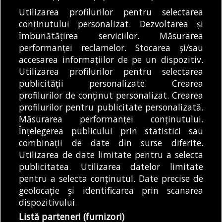
Utilizarea profilurilor pentru selectarea
Articole
Cultură
Știri
conținutului personalizat. Dezvoltarea și
Trei piese celebre se joacă la Teatrul
îmbunătățirea serviciilor. Măsurarea
Național la finalul lunii august. Programul
performanței reclamelor. Stocarea și/sau
reprezentațiilor
accesarea informațiilor de pe un dispozitiv.
08/08/2026
Utilizarea profilurilor pentru selectarea
publicității personalizate. Crearea
profilurilor de conținut personalizat. Crearea
profilurilor pentru publicitate personalizată.
MODIFICĂ SETĂRILE COOKIES
Măsurarea performanței conținutului.
Înțelegerea publicului prin statistici sau
combinații de date din surse diferite.
© Copyright 2025 - Buletin de București.
Utilizarea de date limitate pentru a selecta
Găzduit de
Presslabs.com
. Powered by
TRS Design
.
publicitatea. Utilizarea datelor limitate
Despre
Media
Politică De
Cookie
Cookie
Noi
Kit
Confidențialitate
Policy (EU)
Policy
pentru a selecta conținutul. Date precise de
geolocație și identificarea prin scanarea
dispozitivului.
Share this selection
Tweet
Listă parteneri (furnizori)
Facebook
Tweet