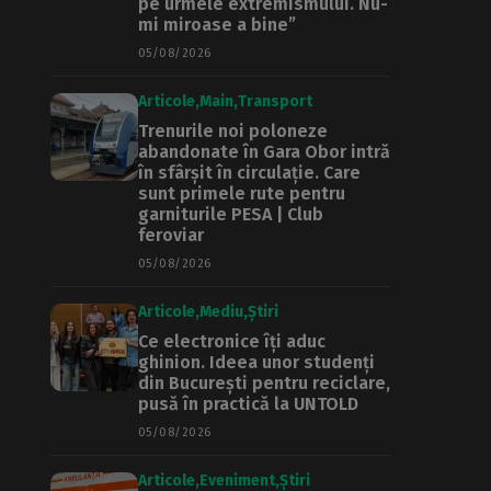
pe urmele extremismului. Nu-
mi miroase a bine”
05/08/2026
Articole
Main
Transport
Trenurile noi poloneze
abandonate în Gara Obor intră
în sfârșit în circulație. Care
sunt primele rute pentru
garniturile PESA | Club
feroviar
05/08/2026
Articole
Mediu
Știri
Ce electronice îți aduc
ghinion. Ideea unor studenți
din București pentru reciclare,
pusă în practică la UNTOLD
05/08/2026
Articole
Eveniment
Știri