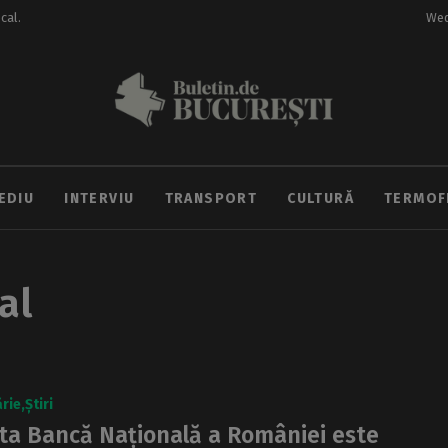
ocal.
Wed
EDIU
INTERVIU
TRANSPORT
CULTURĂ
TERMOF
al
rie
Știri
ta Bancă Națională a României este