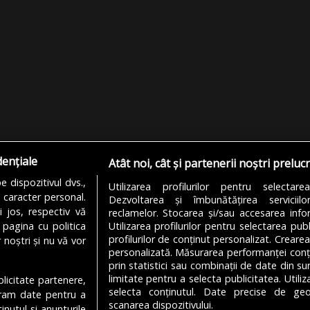
dențiale
Atât noi, cât și partenerii noștri preluc
 dispozitivul dvs.,
Utilizarea profilurilor pentru selectare
u caracter personal.
Dezvoltarea și îmbunătățirea serviciil
i jos, respectiv vă
reclamelor. Stocarea și/sau accesarea infor
 pagina cu politica
Utilizarea profilurilor pentru selectarea publ
profilurilor de conținut personalizat. Crearea
 noștri și nu vă vor
personalizată. Măsurarea performanței conțin
prin statistici sau combinații de date din sur
limitate pentru a selecta publicitatea. Utili
ublicitate partenere,
MODIFICĂ SETĂRILE COOKIES
selecta conținutul. Date precise de geol
ucram date pentru a
scanarea dispozitivului.
nutul si anunturile