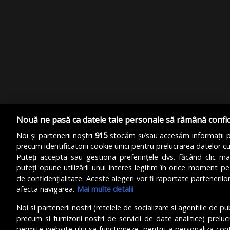
Nouă ne pasă ca datele tale personale să rămână confi
Noi și partenerii noștri
915
stocăm și/sau accesăm informații pe
precum identificatorii cookie unici pentru prelucrarea datelor c
Puteți accepta sau gestiona preferințele dvs. făcând clic ma
puteți opune utilizării unui interes legitim în orice moment pe
de confidențialitate. Aceste alegeri vor fi raportate partenerilor
afecta navigarea.
Mai multe detalii
Noi si partenerii nostri (retelele de socializare si agentiile de p
precum si furnizorii nostri de servicii de date analitice) prel
permite website-ului sa functioneze, pentru a personaliza conti