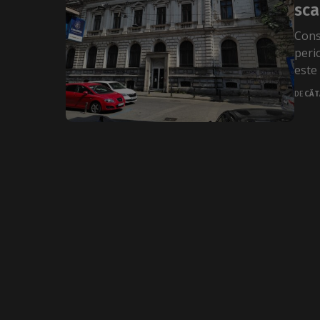
sca
Cons
peri
este 
DE
CĂT