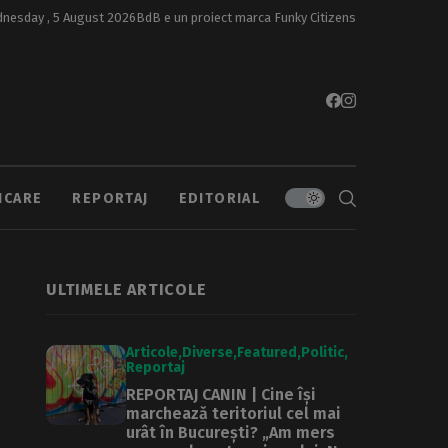
nesday , 5 August 2026
BdB e un proiect marca
Funky Citizens
ICARE
REPORTAJ
EDITORIAL
ULTIMELE ARTICOLE
Articole
Diverse
Featured
Politic
Reportaj
REPORTAJ CANIN | Cine își
marchează teritoriul cel mai
urât în București? „Am mers