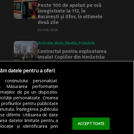
Peste 100 de apeluri pe oră
înregistrate la 112, în
București și Ilfov, în ultimele
două zile
04/08/2026
Articole
Main
Mediu
Primărie
Contractul pentru exploatarea
Insulei Copiilor din Herăstrău
expiră în 2027. Apel către PMB
să nu-l prelungească:
răm datele pentru a oferi:
„Zgomotul generat de
evenimente a fost resimțit la
a conținutului personalizat.
peste 3 km distanță”
or. Măsurarea performanței
mațiilor de pe un dispozitiv.
04/08/2026
icității personalizate. Crearea
 profilurilor pentru publicitate
utului. Înțelegerea publicului
se diferite. Utilizarea de date
zarea datelor limitate pentru a
ACCEPT TOATE
ocație și identificarea prin