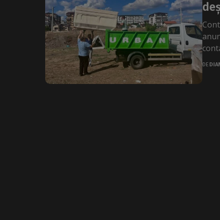
deș
Cont
anun
conta
DE
DIA