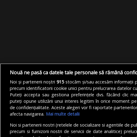
Nouă ne pasă ca datele tale personale să rămână confi
Noi și partenerii noștri
915
stocăm și/sau accesăm informații pe
precum identificatorii cookie unici pentru prelucrarea datelor c
Puteți accepta sau gestiona preferințele dvs. făcând clic ma
puteți opune utilizării unui interes legitim în orice moment pe
de confidențialitate. Aceste alegeri vor fi raportate partenerilor
afecta navigarea.
Mai multe detalii
Noi si partenerii nostri (retelele de socializare si agentiile de p
precum si furnizorii nostri de servicii de date analitice) prel