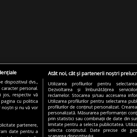
dențiale
Atât noi, cât și partenerii noștri preluc
 dispozitivul dvs.,
Utilizarea profilurilor pentru selectare
u caracter personal.
Dezvoltarea și îmbunătățirea serviciil
i jos, respectiv vă
reclamelor. Stocarea și/sau accesarea infor
 pagina cu politica
Utilizarea profilurilor pentru selectarea publ
profilurilor de conținut personalizat. Crearea
 noștri și nu vă vor
personalizată. Măsurarea performanței conțin
prin statistici sau combinații de date din sur
limitate pentru a selecta publicitatea. Utili
ublicitate partenere,
MODIFICĂ SETĂRILE COOKIES
selecta conținutul. Date precise de geol
ucram date pentru a
scanarea dispozitivului.