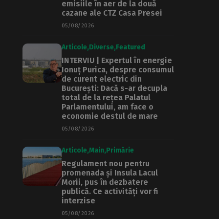
emisiile în aer de la două
cazane ale CTZ Casa Presei
05/08/2026
Articole
Diverse
Featured
INTERVIU | Expertul în energie
Ionuț Purica, despre consumul
de curent electric din
București: Dacă s-ar decupla
total de la rețea Palatul
Parlamentului, am face o
economie destul de mare
05/08/2026
Articole
Main
Primărie
Regulament nou pentru
promenada și Insula Lacul
Morii, pus în dezbatere
publică. Ce activități vor fi
interzise
05/08/2026