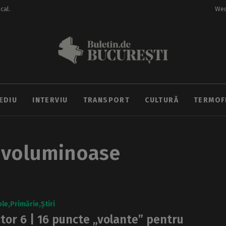
ocal.
Wed
EDIU
INTERVIU
TRANSPORT
CULTURĂ
TERMOF
i voluminoase
ole
Primărie
Știri
tor 6 | 16 puncte „volante” pentru