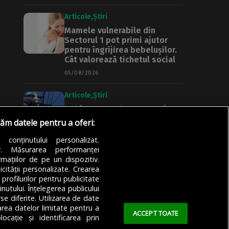
Articole
Știri
Mamele vulnerabile din
Sectorul 1 pot primi ajutor
pentru îngrijirea bebelușilor.
Cât valorează tichetul social
05/08/2026
Articole
Știri
Noi întreruperi de curent în
București, Ilfov și Giurgiu.
răm datele pentru a oferi:
Rețele Electrice Muntenia
transmite lista actualizată a
a conținutului personalizat.
străzilor afectate
or. Măsurarea performanței
mațiilor de pe un dispozitiv.
05/08/2026
icității personalizate. Crearea
 profilurilor pentru publicitate
utului. Înțelegerea publicului
se diferite. Utilizarea de date
zarea datelor limitate pentru a
ACCEPT TOATE
ocație și identificarea prin