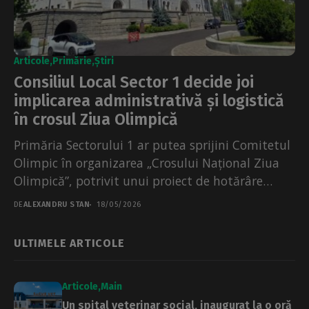
Articole
Primărie
Știri
Consiliul Local Sector 1 decide joi
implicarea administrativă și logistică
în crosul Ziua Olimpică
Primăria Sectorului 1 ar putea sprijini Comitetul
Olimpic în organizarea „Crosului Național Ziua
Olimpică”, potrivit unui proiect de hotărâre
lansat în consiliul local....
DE
ALEXANDRU STAN
18/05/2026
ULTIMELE ARTICOLE
Articole
Main
Un spital veterinar social, inaugurat la o oră