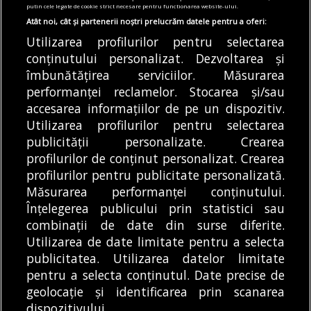
au sesizat și branșamente ilegale la
putin cele legate de cookie strict necesare pentru functionarea website-ului.
rețeaua electrică
Atât noi, cât și partenerii noștri prelucrăm datele pentru a oferi:
06/08/2026
Utilizarea profilurilor pentru selectarea
conținutului personalizat. Dezvoltarea și
Articole
Știri
Transport
îmbunătățirea serviciilor. Măsurarea
VIDEO | A fost montată ultima grindă de
performanței reclamelor. Stocarea și/sau
beton de pe Autostrada A0
accesarea informațiilor de pe un dispozitiv.
06/08/2026
Utilizarea profilurilor pentru selectarea
publicității personalizate. Crearea
profilurilor de conținut personalizat. Crearea
profilurilor pentru publicitate personalizată.
MODIFICĂ SETĂRILE COOKIES
Măsurarea performanței conținutului.
Înțelegerea publicului prin statistici sau
combinații de date din surse diferite.
© Copyright 2025 - Buletin de București.
Utilizarea de date limitate pentru a selecta
Găzduit de
Presslabs.com
. Powered by
TRS Design
.
publicitatea. Utilizarea datelor limitate
Despre
Media
Politică De
Cookie
Cookie
Noi
Kit
Confidențialitate
Policy (EU)
Policy
pentru a selecta conținutul. Date precise de
geolocație și identificarea prin scanarea
dispozitivului.