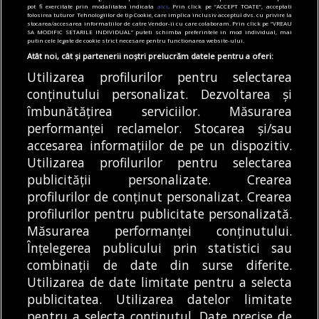
pot fi exercitate prin modalitatea indicata
aici
. Prin click pe “ACCEPT TOATE”, acceptati
ajutor pentru îngrijirea bebelușilor. Cât
folosirea tuturor Tehnologiilor de tip Cookie, care implica inclusiv acceptul dvs. cu privire la
stocarea/accesarea informatiilor de catre Vendor-ii cu care colaboram. Prin click pe “VREAU
valorează tichetul social
SA MODIFIC SETARILE INDIVIDUAL” puteti schimba preferintele in mod individual, mai
putin cele legate de cookie strict necesare pentru functionarea website-ului.
05/08/2026
Atât noi, cât și partenerii noștri prelucrăm datele pentru a oferi:
Utilizarea profilurilor pentru selectarea
Articole
Știri
conținutului personalizat. Dezvoltarea și
Noi întreruperi de curent în București, Ilfov
și Giurgiu. Rețele Electrice Muntenia
îmbunătățirea serviciilor. Măsurarea
transmite lista actualizată a străzilor
performanței reclamelor. Stocarea și/sau
afectate
accesarea informațiilor de pe un dispozitiv.
05/08/2026
Utilizarea profilurilor pentru selectarea
publicității personalizate. Crearea
profilurilor de conținut personalizat. Crearea
profilurilor pentru publicitate personalizată.
MODIFICĂ SETĂRILE COOKIES
Măsurarea performanței conținutului.
Înțelegerea publicului prin statistici sau
combinații de date din surse diferite.
© Copyright 2025 - Buletin de București.
Utilizarea de date limitate pentru a selecta
Găzduit de
Presslabs.com
. Powered by
TRS Design
.
publicitatea. Utilizarea datelor limitate
Despre
Media
Politică De
Cookie
Cookie
Noi
Kit
Confidențialitate
Policy (EU)
Policy
pentru a selecta conținutul. Date precise de