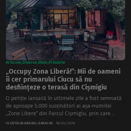
Articole
Diverse
Main
Primărie
„Occupy Zona Liberă!”: Mii de oameni
îi cer primarului Ciucu să nu
desființeze o terasă din Cișmigiu
O petiție lansată în ultimele zile a fost semnată
de aproape 5.000 susținători ai așa-numitei
„Zone Libere” din Parcul Cișmigiu, prin care
solicită...
DE
CĂTĂLIN ANGHEL-DIMACHE
18/04/2026