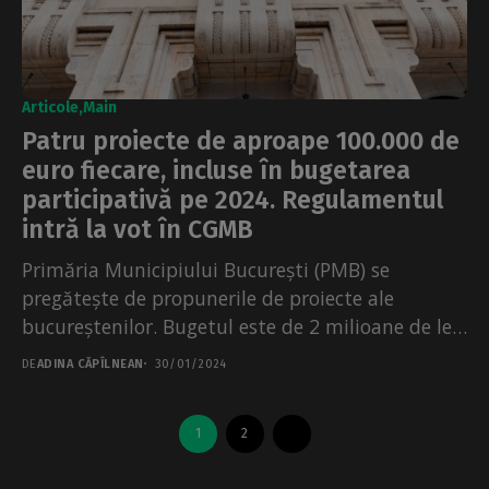
Articole
Main
Patru proiecte de aproape 100.000 de
euro fiecare, incluse în bugetarea
participativă pe 2024. Regulamentul
intră la vot în CGMB
Primăria Municipiului București (PMB) se
pregătește de propunerile de proiecte ale
bucureștenilor. Bugetul este de 2 milioane de lei,
pentru patru proiecte. În...
DE
ADINA CĂPÎLNEAN
30/01/2024
1
2