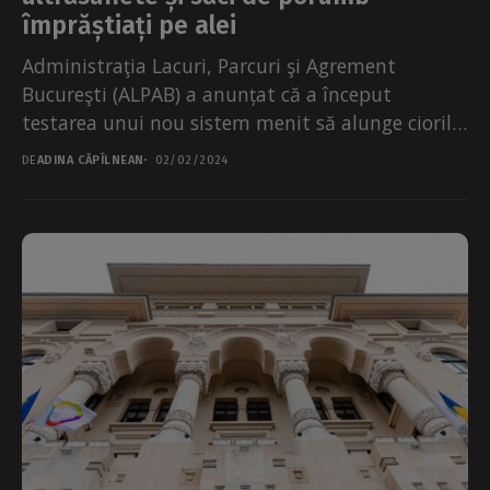
împrăștiați pe alei
Administraţia Lacuri, Parcuri şi Agrement
Bucureşti (ALPAB) a anunțat că a început
testarea unui nou sistem menit să alunge ciorile
din Cișmigiu, cu...
DE
ADINA CĂPÎLNEAN
02/02/2024