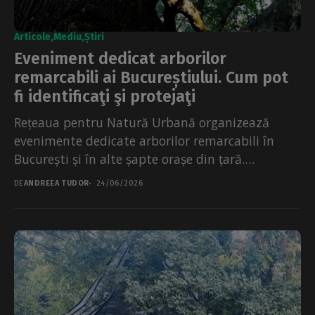
Articole
Mediu
Știri
Eveniment dedicat arborilor
remarcabili ai Bucureștiului. Cum pot
fi identificaţi şi protejaţi
Rețeaua pentru Natură Urbană organizează
evenimente dedicate arborilor remarcabili în
București și în alte șapte orașe din țară.
Participanții vor învăță cum să...
DE
ANDREEA TUDOR
24/06/2026