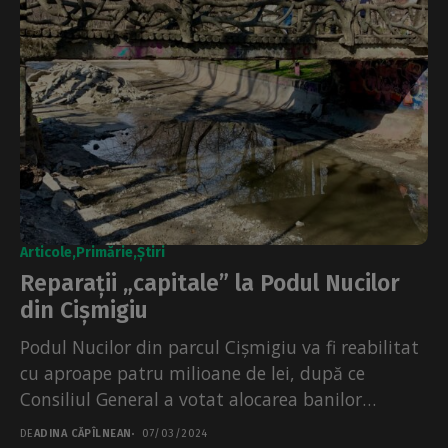
Articole
Primărie
Știri
Reparații „capitale” la Podul Nucilor
din Cișmigiu
Podul Nucilor din parcul Cișmigiu va fi reabilitat
cu aproape patru milioane de lei, după ce
Consiliul General a votat alocarea banilor
pentru...
DE
ADINA CĂPÎLNEAN
07/03/2024