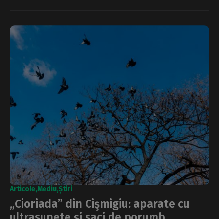
Articole
Mediu
Știri
„Cioriada” din Cişmigiu: aparate cu
ultrasunete și saci de porumb