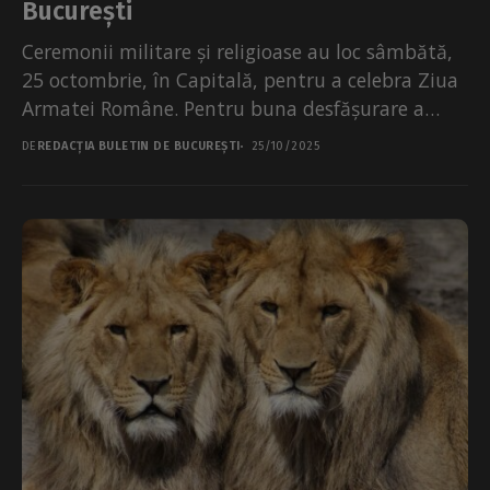
București
Ceremonii militare și religioase au loc sâmbătă,
25 octombrie, în Capitală, pentru a celebra Ziua
Armatei Române. Pentru buna desfășurare a
evenimentelor, vor...
DE
REDACȚIA BULETIN DE BUCUREȘTI
25/10/2025