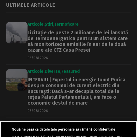
ULTIMELE ARTICOLE
Articole
Știri
Termoficare
Licitație de peste 2 milioane de lei lansată
de Termoenergetica pentru un sistem care
să monitorizeze emisiile în aer de la două
cazane ale CTZ Casa Presei
05/08/2026
Articole
Diverse
Featured
INTERVIU | Expertul în energie Ionuț Purica,
despre consumul de curent electric din
București: Dacă s-ar decupla total de la
rețea Palatul Parlamentului, am face o
economie destul de mare
05/08/2026
Articole
Main
Primărie
Nouă ne pasă ca datele tale personale să rămână confidențiale
Regulament nou pentru promenada și Insula
Noi și partenerii noștri
915
stocăm și/sau accesăm informații pe dispozitivul dvs., precum