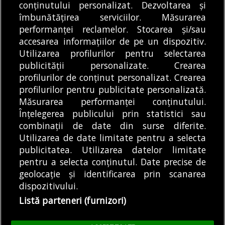
Articole
Cultură
Știri
conținutului personalizat. Dezvoltarea și
Aproape o lună de evenimente cu acces
îmbunătățirea serviciilor. Măsurarea
gratuit la Concursul Enescu 2026, din 23
performanței reclamelor. Stocarea și/sau
august
accesarea informațiilor de pe un dispozitiv.
09/08/2026
Utilizarea profilurilor pentru selectarea
publicității personalizate. Crearea
profilurilor de conținut personalizat. Crearea
profilurilor pentru publicitate personalizată.
MODIFICĂ SETĂRILE COOKIES
Măsurarea performanței conținutului.
Înțelegerea publicului prin statistici sau
combinații de date din surse diferite.
© Copyright 2025 - Buletin de București.
Utilizarea de date limitate pentru a selecta
Găzduit de
Presslabs.com
. Powered by
TRS Design
.
publicitatea. Utilizarea datelor limitate
Despre
Media
Politică De
Cookie
Cookie
Noi
Kit
Confidențialitate
Policy (EU)
Policy
pentru a selecta conținutul. Date precise de
geolocație și identificarea prin scanarea
dispozitivului.
Share this selection
Tweet
Listă parteneri (furnizori)
Facebook
Tweet
LinkedIn
Facebook