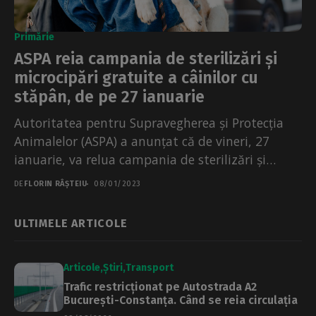
Primărie
ASPA reia campania de sterilizări și
microcipări gratuite a câinilor cu
stăpân, de pe 27 ianuarie
Autoritatea pentru Supravegherea și Protecția
Animalelor (ASPA) a anunțat că de vineri, 27
ianuarie, va relua campania de sterilizări și
microcipări gratuite a...
DE
FLORIN RÂȘTEIU
08/01/2023
ULTIMELE ARTICOLE
Articole
Știri
Transport
Trafic restricționat pe Autostrada A2
București-Constanța. Când se reia circulația