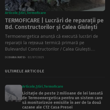
Articole
Știri
Termoficare
TERMOFICARE | Lucrări de reparații pe
Bd. Constructorilor și Calea Giulești
Termoenergetica anunță că execută lucrări de
reparații la rețeaua termică primară pe
Bulevardul Constructorilor / Calea Giulești.
Conducta are diametrul de 600 milimetri....
DE
DIANA MATEI
02/07/2025
ULTIMELE ARTICOLE
Articole
Știri
Termoficare
Licitație de peste 2 milioane de lei lansată
de Termoenergetica pentru un sistem care
să monitorizeze emisiile în aer de la două
cazane ale CTZ Casa Presei