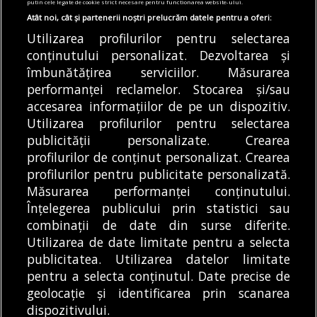
putin cele legate de cookie strict necesare pentru functionarea website-ului.
05/08/2026
Atât noi, cât și partenerii noștri prelucrăm datele pentru a oferi:
Utilizarea profilurilor pentru selectarea
Articole
Știri
conținutului personalizat. Dezvoltarea și
Noi întreruperi de curent în București, Ilfov
și Giurgiu. Rețele Electrice Muntenia
îmbunătățirea serviciilor. Măsurarea
transmite lista actualizată a străzilor
performanței reclamelor. Stocarea și/sau
afectate
accesarea informațiilor de pe un dispozitiv.
05/08/2026
Utilizarea profilurilor pentru selectarea
publicității personalizate. Crearea
profilurilor de conținut personalizat. Crearea
profilurilor pentru publicitate personalizată.
MODIFICĂ SETĂRILE COOKIES
Măsurarea performanței conținutului.
Înțelegerea publicului prin statistici sau
combinații de date din surse diferite.
© Copyright 2025 - Buletin de București.
Utilizarea de date limitate pentru a selecta
Găzduit de
Presslabs.com
. Powered by
TRS Design
.
publicitatea. Utilizarea datelor limitate
Despre
Media
Politică De
Cookie
Cookie
Noi
Kit
Confidențialitate
Policy (EU)
Policy
pentru a selecta conținutul. Date precise de
geolocație și identificarea prin scanarea
dispozitivului.