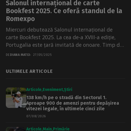
Salonul internațional de carte
Bookfest 2025. Ce oferă standul de la
Romexpo
Miercuri debutează Salonul internațional de
carte Bookfest 2025. La cea de-a XVIII-a ediție,
Portugalia este țară invitată de onoare. Timp de
cinci zile,...
DE
DIANA MATEI
27/05/2025
ULTIMELE ARTICOLE
Articole
Eveniment
Știri
138 km/h pe o stradă din Sectorul 1.
Aproape 900 de amenzi pentru depășirea
vitezei legale, în ultimele cinci zile
07/08/2026
Articole
Main
Primărie