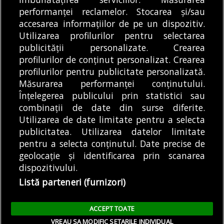
selecția specialiștilor din comisiile de
performanței reclamelor. Stocarea și/sau
jurizare
accesarea informațiilor de pe un dispozitiv.
07/08/2026
Utilizarea profilurilor pentru selectarea
publicității personalizate. Crearea
profilurilor de conținut personalizat. Crearea
profilurilor pentru publicitate personalizată.
MODIFICĂ SETĂRILE COOKIES
Măsurarea performanței conținutului.
Înțelegerea publicului prin statistici sau
combinații de date din surse diferite.
© Copyright 2025 - Buletin de București.
Utilizarea de date limitate pentru a selecta
Găzduit de
Presslabs.com
. Powered by
TRS Design
.
publicitatea. Utilizarea datelor limitate
Despre
Media
Politică De
Cookie
Cookie
Noi
Kit
Confidențialitate
Policy (EU)
Policy
pentru a selecta conținutul. Date precise de
geolocație și identificarea prin scanarea
dispozitivului.
Share this selection
Tweet
Listă parteneri (furnizori)
Facebook
Tweet
LinkedIn
Facebook
ACCEPT TOATE
LinkedIn
VREAU SA MODIFIC SETARILE INDIVIDUAL