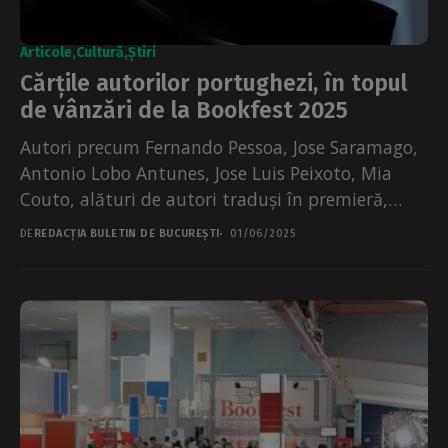
Articole
Cultură
Știri
Cărțile autorilor portughezi, în topul
de vânzări de la Bookfest 2025
Autori precum Fernando Pessoa, Jose Saramago,
Antonio Lobo Antunes, Jose Luis Peixoto, Mia
Couto, alături de autori traduși în premieră,
cum sunt David...
DE
REDACȚIA BULETIN DE BUCUREȘTI
01/06/2025