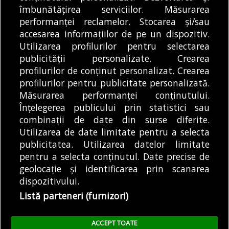
Traficul va fi restricționat sâmbătă, în zona
îmbunătățirea serviciilor. Măsurarea
Universitate. TPBI anunță că liniile STB 66,
performanței reclamelor. Stocarea și/sau
69 și 85 vor fi scurtate
accesarea informațiilor de pe un dispozitiv.
06/08/2026
Utilizarea profilurilor pentru selectarea
publicității personalizate. Crearea
profilurilor de conținut personalizat. Crearea
profilurilor pentru publicitate personalizată.
MODIFICĂ SETĂRILE COOKIES
Măsurarea performanței conținutului.
Înțelegerea publicului prin statistici sau
combinații de date din surse diferite.
© Copyright 2025 - Buletin de București.
Utilizarea de date limitate pentru a selecta
Găzduit de
Presslabs.com
. Powered by
TRS Design
.
publicitatea. Utilizarea datelor limitate
Despre
Media
Politică De
Cookie
Cookie
Noi
Kit
Confidențialitate
Policy (EU)
Policy
pentru a selecta conținutul. Date precise de
geolocație și identificarea prin scanarea
dispozitivului.
Share this selection
Tweet
Listă parteneri (furnizori)
Facebook
Tweet
LinkedIn
Facebook
ACCEPT TOATE
LinkedIn