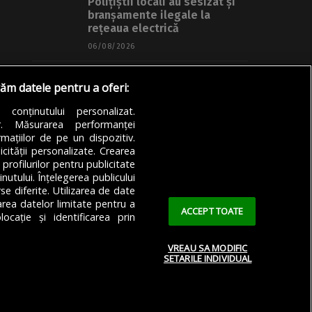
Polițiștii locali au sesizat și
branșamente ilegale la
rețeaua electrică
06/08/2026
Articole
Știri
Transport
răm datele pentru a oferi:
VIDEO | A fost montată ultima
grindă de beton de pe
a conținutului personalizat.
Autostrada A0
or. Măsurarea performanței
mațiilor de pe un dispozitiv.
06/08/2026
icității personalizate. Crearea
 profilurilor pentru publicitate
utului. Înțelegerea publicului
se diferite. Utilizarea de date
zarea datelor limitate pentru a
ACCEPT TOATE
ocație și identificarea prin
VREAU SA MODIFIC
SETARILE INDIVIDUAL
 Confidențialitate
Cookie Policy (EU)
Cookie Policy