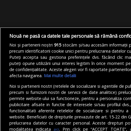
Nouă ne pasă ca datele tale personale să rămână confi
Noi și partenerii noștri
915
stocăm și/sau accesăm informații pe
precum identificatorii cookie unici pentru prelucrarea datelor c
Puteți accepta sau gestiona preferințele dvs. făcând clic ma
puteți opune utilizării unui interes legitim în orice moment pe
de confidențialitate. Aceste alegeri vor fi raportate partenerilor
afecta navigarea.
Mai multe detalii
Noi si partenerii nostri (retelele de socializare si agentiile de p
precum si furnizorii nostri de servicii de date analitice) prel
permite website-ului sa functioneze, pentru a personaliza conti
publicitare afisate in functie de interesele si/sau profilul dvs
functionalitati aferente retelelor de socializare si pentru a 
© Copyright 2025 - Buletin de București.
website. Beneficiati de drepturile prevazute de art. 15-22 din 
Găzduit de
Presslabs.com
. Powered by
TRS Design
.
prelucrarea datelor cu caracter personal. Aceste drepturi pot
modalitatea indicata
. Prin click pe “ACCEPT TOATE”, a
aici