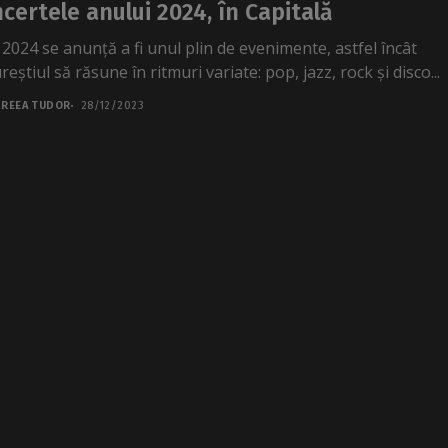
certele anului 2024, în Capitală
 2024 se anunță a fi unul plin de evenimente, astfel încât
eștiul să răsune în ritmuri variate: pop, jazz, rock și disco...
REEA TUDOR
28/12/2023