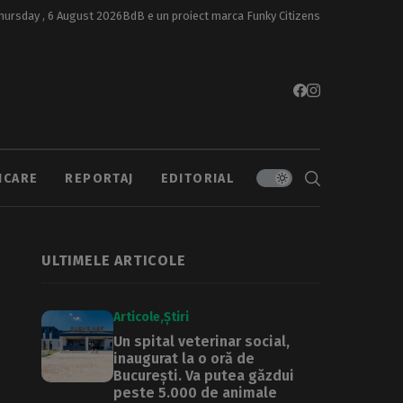
hursday , 6 August 2026
BdB e un proiect marca
Funky Citizens
ICARE
REPORTAJ
EDITORIAL
ULTIMELE ARTICOLE
Articole
Știri
Un spital veterinar social,
inaugurat la o oră de
București. Va putea găzdui
peste 5.000 de animale