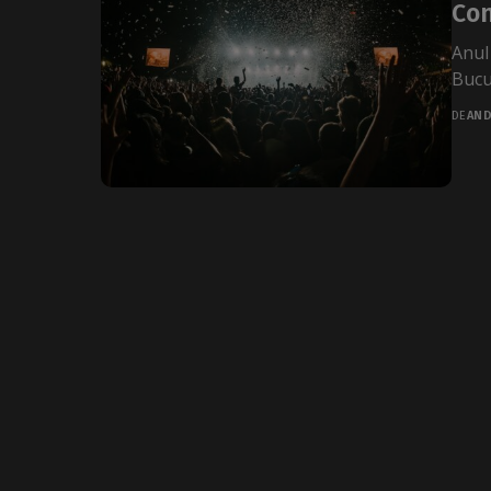
Con
Anul
Bucur
DE
AND