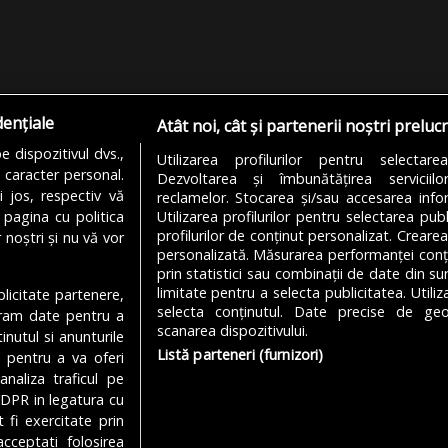
dențiale
Atât noi, cât și partenerii noștri preluc
 dispozitivul dvs.,
Utilizarea profilurilor pentru selectare
u caracter personal.
Dezvoltarea și îmbunătățirea serviciil
i jos, respectiv vă
reclamelor. Stocarea și/sau accesarea infor
 pagina cu politica
Utilizarea profilurilor pentru selectarea publ
profilurilor de conținut personalizat. Crearea
 noștri și nu vă vor
personalizată. Măsurarea performanței conțin
prin statistici sau combinații de date din sur
limitate pentru a selecta publicitatea. Utili
ublicitate partenere,
MODIFICĂ SETĂRILE COOKIES
selecta conținutul. Date precise de geol
ucram date pentru a
scanarea dispozitivului.
nutul si anunturile
Listă parteneri (furnizori)
., pentru a va oferi
analiza traficul pe
Despre Noi
Media Kit
Politică De
GDPR in legatura cu
 fi exercitate prin
cceptati folosirea