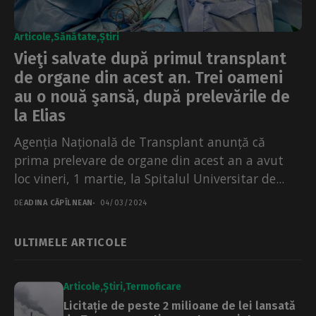
Articole
Sănătate
Știri
Vieţi salvate după primul transplant
de organe din acest an. Trei oameni
au o nouă şansă, după prelevările de
la Elias
Agenția Națională de Transplant anunță că
prima prelevare de organe din acest an a avut
loc vineri, 1 martie, la Spitalul Universitar de...
DE
ADINA CĂPÎLNEAN
04/03/2024
ULTIMELE ARTICOLE
Articole
Știri
Termoficare
Licitație de peste 2 milioane de lei lansată