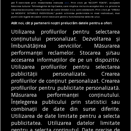
pot fi exercitate prin modalitatea indicata
aici
. Prin click pe “ACCEPT TOATE”, acceptati
ajutor pentru îngrijirea bebelușilor. Cât
folosirea tuturor Tehnologiilor de tip Cookie, care implica inclusiv acceptul dvs. cu privire la
stocarea/accesarea informatiilor de catre Vendor-ii cu care colaboram. Prin click pe “VREAU
valorează tichetul social
SA MODIFIC SETARILE INDIVIDUAL” puteti schimba preferintele in mod individual, mai
putin cele legate de cookie strict necesare pentru functionarea website-ului.
05/08/2026
Atât noi, cât și partenerii noștri prelucrăm datele pentru a oferi:
Utilizarea profilurilor pentru selectarea
Articole
Știri
conținutului personalizat. Dezvoltarea și
Noi întreruperi de curent în București, Ilfov
și Giurgiu. Rețele Electrice Muntenia
îmbunătățirea serviciilor. Măsurarea
transmite lista actualizată a străzilor
performanței reclamelor. Stocarea și/sau
afectate
accesarea informațiilor de pe un dispozitiv.
05/08/2026
Utilizarea profilurilor pentru selectarea
publicității personalizate. Crearea
profilurilor de conținut personalizat. Crearea
profilurilor pentru publicitate personalizată.
MODIFICĂ SETĂRILE COOKIES
Măsurarea performanței conținutului.
Înțelegerea publicului prin statistici sau
combinații de date din surse diferite.
© Copyright 2025 - Buletin de București.
Utilizarea de date limitate pentru a selecta
Găzduit de
Presslabs.com
. Powered by
TRS Design
.
publicitatea. Utilizarea datelor limitate
Despre
Media
Politică De
Cookie
Cookie
Noi
Kit
Confidențialitate
Policy (EU)
Policy
pentru a selecta conținutul. Date precise de