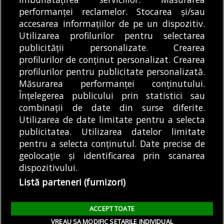
lucrări de modernizare. Apa Nova anunță
performanței reclamelor. Stocarea și/sau
zonele cu probleme
accesarea informațiilor de pe un dispozitiv.
09/08/2026
Utilizarea profilurilor pentru selectarea
publicității personalizate. Crearea
profilurilor de conținut personalizat. Crearea
profilurilor pentru publicitate personalizată.
MODIFICĂ SETĂRILE COOKIES
Măsurarea performanței conținutului.
Înțelegerea publicului prin statistici sau
combinații de date din surse diferite.
© Copyright 2025 - Buletin de București.
Utilizarea de date limitate pentru a selecta
Găzduit de
Presslabs.com
. Powered by
TRS Design
.
publicitatea. Utilizarea datelor limitate
Despre
Media
Politică De
Cookie
Cookie
Noi
Kit
Confidențialitate
Policy (EU)
Policy
pentru a selecta conținutul. Date precise de
geolocație și identificarea prin scanarea
dispozitivului.
Share this selection
Tweet
Listă parteneri (furnizori)
Facebook
Tweet
LinkedIn
Facebook
ACCEPT TOATE
LinkedIn
VREAU SA MODIFIC SETARILE INDIVIDUAL