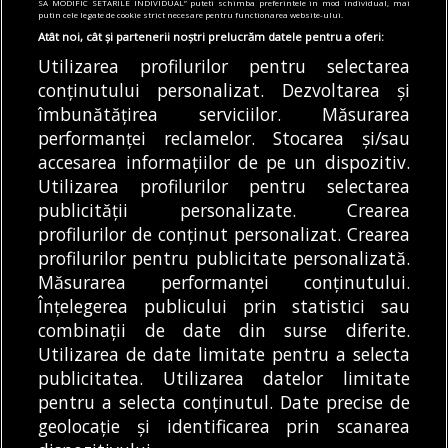
SA MODIFIC SETARILE INDIVIDUAL” puteti schimba preferintele in mod individual, mai
Dâmbovița se prelungesc până în octombrie
putin cele legate de cookie strict necesare pentru functionarea website-ului.
Atât noi, cât și partenerii noștri prelucrăm datele pentru a oferi:
06/08/2026
Utilizarea profilurilor pentru selectarea
Articole
Știri
conținutului personalizat. Dezvoltarea și
Campania de screening de la Centrul
îmbunătățirea serviciilor. Măsurarea
Caraiman se suplimentează. Încă 400 de
performanței reclamelor. Stocarea și/sau
mamografii gratuite, în luna octombrie
accesarea informațiilor de pe un dispozitiv.
06/08/2026
Utilizarea profilurilor pentru selectarea
publicității personalizate. Crearea
profilurilor de conținut personalizat. Crearea
profilurilor pentru publicitate personalizată.
MODIFICĂ SETĂRILE COOKIES
Măsurarea performanței conținutului.
Înțelegerea publicului prin statistici sau
combinații de date din surse diferite.
© Copyright 2025 - Buletin de București.
Utilizarea de date limitate pentru a selecta
Găzduit de
Presslabs.com
. Powered by
TRS Design
.
publicitatea. Utilizarea datelor limitate
Despre
Media
Politică De
Cookie
Cookie
Noi
Kit
Confidențialitate
Policy (EU)
Policy
pentru a selecta conținutul. Date precise de
geolocație și identificarea prin scanarea