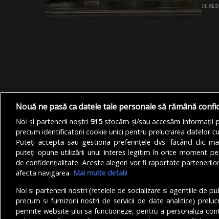
DE
RED
Nouă ne pasă ca datele tale personale să rămână confi
Noi și partenerii noștri
915
stocăm și/sau accesăm informații pe
precum identificatorii cookie unici pentru prelucrarea datelor c
Puteți accepta sau gestiona preferințele dvs. făcând clic ma
puteți opune utilizării unui interes legitim în orice moment pe
de confidențialitate. Aceste alegeri vor fi raportate partenerilor
afecta navigarea.
Mai multe detalii
Noi si partenerii nostri (retelele de socializare si agentiile de p
precum si furnizorii nostri de servicii de date analitice) prel
permite website-ului sa functioneze, pentru a personaliza conti