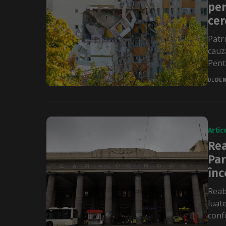
per
cer
Patr
cauz
Pentr
DE
DEN
Artic
Rea
Par
înc
Reab
luat
conf