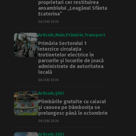
proprietari cer restituirea
ansamblului „Leagănul Sfânta
Ecaterina”
06/08/2026
Articole
Main
Primărie
Transport
Primăria Sectorului 1
interzice circulația
trotinetelor electrice în
parcurile și locurile de joacă
administrate de autoritatea
locală
06/08/2026
Articole
Știri
Plimbările gratuite cu caiacul
și canoea pe Dâmbovița se
prelungesc până în octombrie
06/08/2026
Articole
Știri