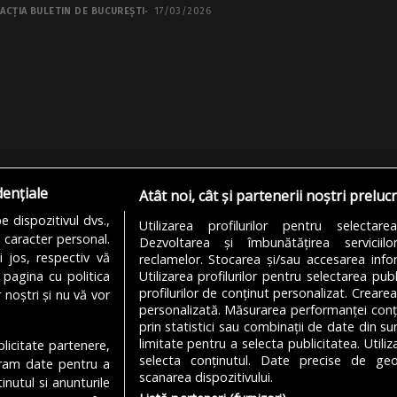
ACȚIA BULETIN DE BUCUREȘTI
17/03/2026
dențiale
Atât noi, cât și partenerii noștri preluc
 dispozitivul dvs.,
Utilizarea profilurilor pentru selectare
u caracter personal.
Dezvoltarea și îmbunătățirea serviciil
i jos, respectiv vă
reclamelor. Stocarea și/sau accesarea infor
 pagina cu politica
Utilizarea profilurilor pentru selectarea publ
profilurilor de conținut personalizat. Crearea
 noștri și nu vă vor
personalizată. Măsurarea performanței conțin
prin statistici sau combinații de date din sur
limitate pentru a selecta publicitatea. Utili
ublicitate partenere,
MODIFICĂ SETĂRILE COOKIES
selecta conținutul. Date precise de geol
ucram date pentru a
scanarea dispozitivului.
nutul si anunturile