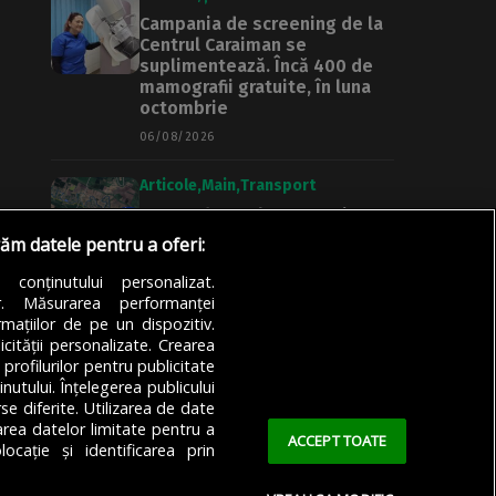
Campania de screening de la
Centrul Caraiman se
suplimentează. Încă 400 de
mamografii gratuite, în luna
octombrie
06/08/2026
Articole
Main
Transport
Curtea de Apel București
suspendă contractul de 3,6
răm datele pentru a oferi:
miliarde de lei pentru cel de-
al patrulea lot din Autostrada
a conținutului personalizat.
Unirii
or. Măsurarea performanței
mațiilor de pe un dispozitiv.
05/08/2026
icității personalizate. Crearea
 profilurilor pentru publicitate
utului. Înțelegerea publicului
se diferite. Utilizarea de date
zarea datelor limitate pentru a
ACCEPT TOATE
ocație și identificarea prin