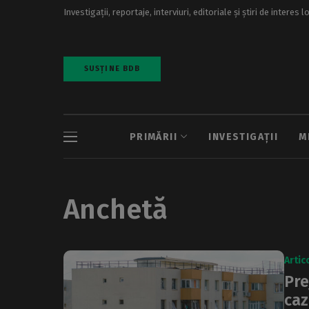
Investigații, reportaje, interviuri, editoriale și știri de interes l
SUSȚINE BDB
PRIMĂRII
INVESTIGAȚII
M
Anchetă
Artic
Pre
caz