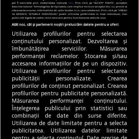
pot fi exercitate prin modalitatea indicata
aici
. Prin click pe “ACCEPT TOATE”, acceptati
ajutor pentru îngrijirea bebelușilor. Cât
folosirea tuturor Tehnologiilor de tip Cookie, care implica inclusiv acceptul dvs. cu privire la
stocarea/accesarea informatiilor de catre Vendor-ii cu care colaboram. Prin click pe “VREAU
valorează tichetul social
SA MODIFIC SETARILE INDIVIDUAL” puteti schimba preferintele in mod individual, mai
putin cele legate de cookie strict necesare pentru functionarea website-ului.
05/08/2026
Atât noi, cât și partenerii noștri prelucrăm datele pentru a oferi:
Utilizarea profilurilor pentru selectarea
Articole
Știri
conținutului personalizat. Dezvoltarea și
Noi întreruperi de curent în București, Ilfov
și Giurgiu. Rețele Electrice Muntenia
îmbunătățirea serviciilor. Măsurarea
transmite lista actualizată a străzilor
performanței reclamelor. Stocarea și/sau
afectate
accesarea informațiilor de pe un dispozitiv.
05/08/2026
Utilizarea profilurilor pentru selectarea
publicității personalizate. Crearea
profilurilor de conținut personalizat. Crearea
profilurilor pentru publicitate personalizată.
MODIFICĂ SETĂRILE COOKIES
Măsurarea performanței conținutului.
Înțelegerea publicului prin statistici sau
combinații de date din surse diferite.
© Copyright 2025 - Buletin de București.
Utilizarea de date limitate pentru a selecta
Găzduit de
Presslabs.com
. Powered by
TRS Design
.
publicitatea. Utilizarea datelor limitate
Despre
Media
Politică De
Cookie
Cookie
Noi
Kit
Confidențialitate
Policy (EU)
Policy
pentru a selecta conținutul. Date precise de