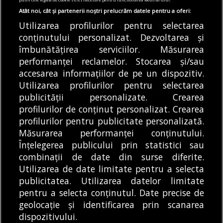
Atât noi, cât și partenerii noștri prelucrăm datele pentru a oferi:
09/08/2026
Utilizarea profilurilor pentru selectarea
Articole
Știri
conținutului personalizat. Dezvoltarea și
Furnizarea apei reci se întrerupe pentru
îmbunătățirea serviciilor. Măsurarea
lucrări de modernizare. Apa Nova anunță
performanței reclamelor. Stocarea și/sau
zonele cu probleme
accesarea informațiilor de pe un dispozitiv.
09/08/2026
Utilizarea profilurilor pentru selectarea
publicității personalizate. Crearea
profilurilor de conținut personalizat. Crearea
profilurilor pentru publicitate personalizată.
MODIFICĂ SETĂRILE COOKIES
Măsurarea performanței conținutului.
Înțelegerea publicului prin statistici sau
combinații de date din surse diferite.
© Copyright 2025 - Buletin de București.
Utilizarea de date limitate pentru a selecta
Găzduit de
Presslabs.com
. Powered by
TRS Design
.
publicitatea. Utilizarea datelor limitate
Despre
Media
Politică De
Cookie
Cookie
Noi
Kit
Confidențialitate
Policy (EU)
Policy
pentru a selecta conținutul. Date precise de
geolocație și identificarea prin scanarea
dispozitivului.