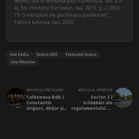
democrația în România post-comunistă” (ed. a II-
a), Ed. Institutul European, Iași, 2013, și „COVID -
19. Dimensiuni ale gestionarii pandemiei”,
Editura Junimea, Iași, 2020.
Dan Dediu
Enescu 2025
Festivalul Enescu
Sala Palatului
ARTICOLUL PRECEDENT
ARTICOLUL URMĂTOR
Cafeneaua BdB |
Sector 3 |
Constantin
Schimbări ale
Grigore, dirijor și
regulamentului de
fondator al
parcare: cetățenii
Cameratei Regale:
vor putea cere 3
Nu am fost
locuri rezidențiale.
niciodată tentat
Dar pe locurile
să rămân în
nominale se va