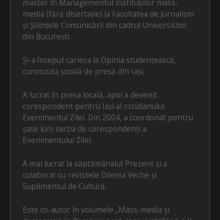
master în Managementul instituțiilor mass-
media (fără disertație) la Facultatea de Jurnalism
și Științele Comunicării din cadrul Universității
din București.
Și-a început cariera la Opinia studențească,
cunoscuta școală de presă din Iași.
A lucrat în presa locală, apoi a devenit
corespondent pentru Iași al cotidianului
Evenimentul Zilei. Din 2004, a coordonat pentru
șase luni secția de corespondenți a
Evenimentului Zilei.
A mai lucrat la săptămânalul Prezent și a
colaborat cu revistele Dilema Veche și
Suplimentul de Cultură.
Este co-autor în volumele „Mass-media și