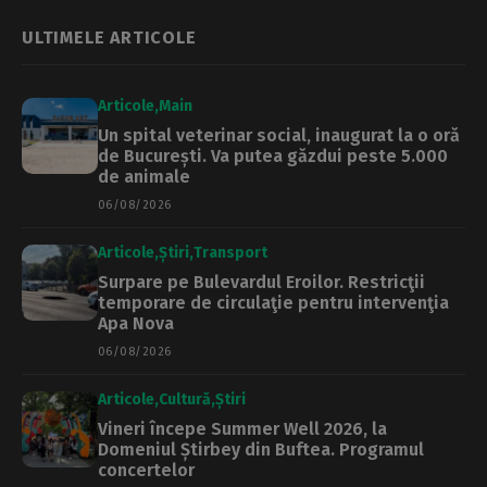
străinătate. Dacă
putea parca la
toți plecăm, nu mai
plata cu ora
ULTIMELE ARTICOLE
rămâne nimic aici
Articole
Main
Un spital veterinar social, inaugurat la o oră
de București. Va putea găzdui peste 5.000
de animale
06/08/2026
Articole
Știri
Transport
Surpare pe Bulevardul Eroilor. Restricţii
temporare de circulaţie pentru intervenţia
Apa Nova
06/08/2026
Articole
Cultură
Știri
Vineri începe Summer Well 2026, la
Domeniul Știrbey din Buftea. Programul
concertelor