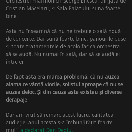
Orchestrei Filarmonicii George Enescu, dirijată de
Cristian Măcelaru, și Sala Palatului sună foarte
bine.
Asta nu înseamnă că nu ne trebuie o sală nouă
de concerte. Dar sună foarte bine, panourile puse
și toate tratamentele de acolo fac ca orchestra
să se audă. Nu numai în sală, dar să se audă ei
între ei.
De fapt asta era marea problemă, că nu auzea
alama ce vântă viorile, solistul aproape că nu se
auzea deloc. Și din cauza asta existau și diverse
derapaje.
Dar am vrut să remarc acest lucru, calitatea
audieției anul acesta s-a îmbunătățit foarte
mul”,
a declarat Dan Dediu.