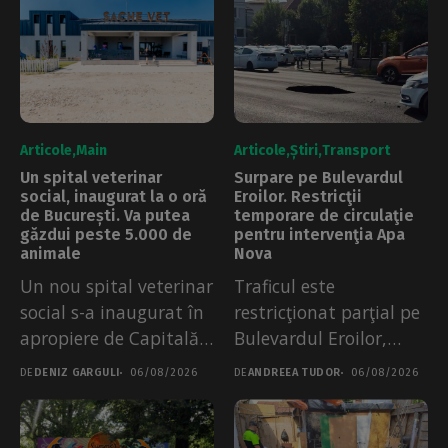
Articole
Main
Articole
Știri
Transport
Un spital veterinar
Surpare pe Bulevardul
social, inaugurat la o oră
Eroilor. Restricţii
de București. Va putea
temporare de circulaţie
găzdui peste 5.000 de
pentru intervenţia Apa
animale
Nova
Un nou spital veterinar
Traficul este
social s-a inaugurat în
restricţionat parţial pe
apropiere de Capitală,
Bulevardul Eroilor,
de...
după o surpare a
DE
DENIZ GARGULI
06/08/2026
DE
ANDREEA TUDOR
06/08/2026
părții...