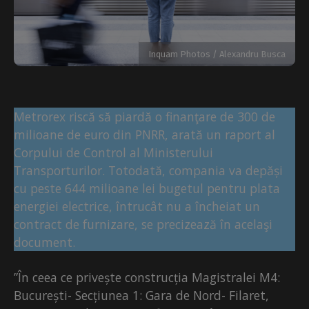
Inquam Photos / Alexandru Busca
Metrorex riscă să piardă o finanţare de 300 de
milioane de euro din PNRR, arată un raport al
Corpului de Control al Ministerului
Transporturilor. Totodată, compania va depăși
cu peste 644 milioane lei bugetul pentru plata
energiei electrice, întrucât nu a încheiat un
contract de furnizare, se precizează în acelaşi
document.
”În ceea ce privește construcția Magistralei M4:
București- Secțiunea 1: Gara de Nord- Filaret,