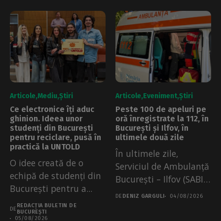
Articole
Mediu
Știri
Articole
Eveniment
Știri
Ce electronice îți aduc
Peste 100 de apeluri pe
ghinion. Ideea unor
oră înregistrate la 112, în
studenți din București
București și Ilfov, în
pentru reciclare, pusă în
ultimele două zile
practică la UNTOLD
În ultimele zile,
O idee creată de o
Serviciul de Ambulanță
echipă de studenți din
București – Ilfov (SABIF)
București pentru a...
a înregistrat...
DE
DENIZ GARGULI
04/08/2026
REDACȚIA BULETIN DE
DE
BUCUREȘTI
05/08/2026