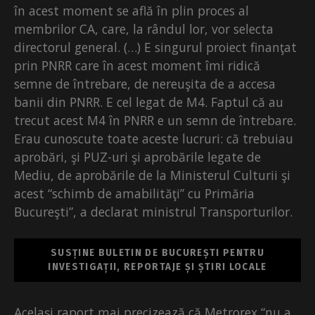
în acest moment se află în plin proces al
membrilor CA, care, la rândul lor, vor selecta
directorul general. (…) E singurul proiect finanţat
prin PNRR care în acest moment îmi ridică
semne de întrebare, de nereuşita de a accesa
banii din PNRR. E cel legat de M4. Faptul că au
trecut acest M4 în PNRR e un semn de întrebare.
Erau cunoscute toate aceste lucruri: că trebuiau
aprobări, şi PUZ-uri şi aprobările legate de
Mediu, de aprobările de la Ministerul Culturii şi
acest “schimb de amabilităţi” cu Primăria
Bucureşti”, a declarat ministrul Transporturilor.
SUSȚINE BULETIN DE BUCUREȘTI PENTRU
INVESTIGAȚII, REPORTAJE ȘI ȘTIRI LOCALE
Acelaşi raport mai precizează că Metrorex “nu a