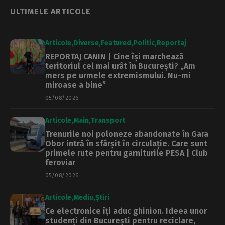
aproape 30 de
grade mai mică
ULTIMELE ARTICOLE
decât în mod
normal
Articole
Diverse
Featured
Politic
Reportaj
REPORTAJ CANIN | Cine își marchează
teritoriul cel mai urât în București? „Am
mers pe urmele extremismului. Nu-mi
miroase a bine”
05/08/2026
Articole
Main
Transport
Trenurile noi poloneze abandonate în Gara
Obor intră în sfârșit în circulație. Care sunt
primele rute pentru garniturile PESA | Club
feroviar
05/08/2026
Articole
Mediu
Știri
Ce electronice îți aduc ghinion. Ideea unor
studenți din București pentru reciclare,