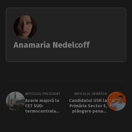
Anamaria Nedelcoff
ARTICOLUL PRECEDENT
ARTICOLUL URMĂTOR
Avarie majoră la
Candidatul USR la
CET SUD:
Primăria Sector 5,
termocentrala
plângere penală
livrează agent
pentru că nu vor fi
termic la o
alegeri în
temperatură cu
octombrie