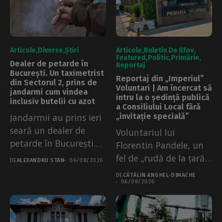
Articole
Diverse
Știri
Articole
Buletin De Ilfov
Featured
Politic
Primărie
Dealer de petarde în
Reportaj
București. Un taximetrist
Reportaj din „Imperiul”
din Sectorul 2, prins de
Voluntari | Am încercat să
jandarmi cum vindea
intru la o ședință publică
inclusiv butelii cu azot
a Consiliului Local fără
Jandarmii au prins ieri
„invitație specială”
seară un dealer de
Voluntariul lui
petarde în București.
Florentin Pandele, un
Este...
fel de „rudă de la țară”
DE
ALEXANDRU STAN
06/08/2026
a...
DE
CĂTĂLIN ANGHEL-DIMACHE
06/08/2026