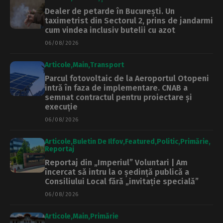
Dealer de petarde în București. Un
taximetrist din Sectorul 2, prins de jandarmi
cum vindea inclusiv butelii cu azot
06/08/2026
Articole
Main
Transport
Parcul fotovoltaic de la Aeroportul Otopeni
intră în faza de implementare. CNAB a
semnat contractul pentru proiectare și
execuție
06/08/2026
Articole
Buletin De Ilfov
Featured
Politic
Primărie
Reportaj
Reportaj din „Imperiul” Voluntari | Am
încercat să intru la o ședință publică a
Consiliului Local fără „invitație specială”
06/08/2026
Articole
Main
Primărie