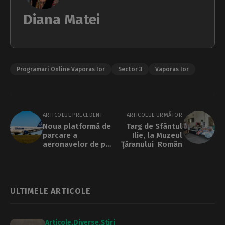
Diana Matei
Programari Online Vaporas Ior
Sector 3
Vaporas Ior
ARTICOLUL PRECEDENT
ARTICOLUL URMĂTOR
Noua platformă de
Targ de Sfântul
parcare a
Ilie, la Muzeul
aeronavelor de pe
Ţăranului Român
aeroportul Henri
Coandă va fi
inaugurată
săptâmâna
aceasta
ULTIMELE ARTICOLE
Articole
Diverse
Știri