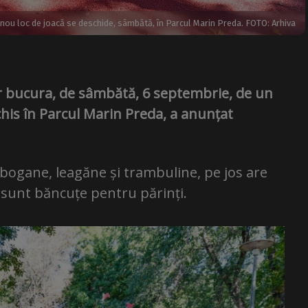
 nou loc de joacă se deschide, sâmbătă, în Parcul Marin Preda. FOTO: Arhiva
vor bucura, de sâmbătă, 6 septembrie, de un
schis în Parcul Marin Preda, a anunțat
obogane, leagăne și trambuline, pe jos are
 sunt băncuțe pentru părinți.