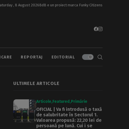
aturday , 8 August 2026
BdB e un proiect marca
Funky Citizens
ICARE
REPORTAJ
EDITORIAL
ULTIMELE ARTICOLE
Articole
Featured
Primărie
OFICIAL | Va fi introdusă o taxă
de salubritate în Sectorul 1.
Valoarea propusă: 22,20 lei de
persoană pe lună. Cui i se