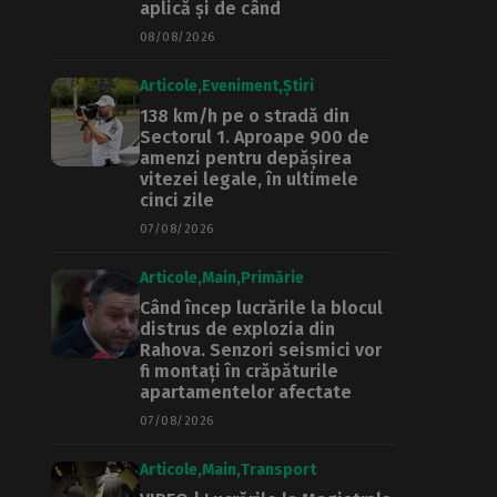
aplică și de când
08/08/2026
Articole
Eveniment
Știri
138 km/h pe o stradă din
Sectorul 1. Aproape 900 de
amenzi pentru depășirea
vitezei legale, în ultimele
cinci zile
07/08/2026
Articole
Main
Primărie
Când încep lucrările la blocul
distrus de explozia din
Rahova. Senzori seismici vor
fi montați în crăpăturile
apartamentelor afectate
07/08/2026
Articole
Main
Transport