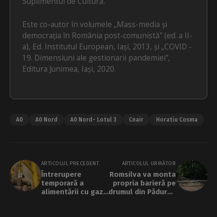
Suplimentul de Cultură.
Este co-autor în volumele „Mass-media și
democrația în România post-comunistă” (ed. a II-
a), Ed. Institutul European, Iași, 2013, și „COVID -
19. Dimensiuni ale gestionarii pandemiei”,
Editura Junimea, Iași, 2020.
A0
A0 Nord
A0 Nord- Lotul 3
Cnair
Horatiu Cosma
ARTICOLUL PRECEDENT
ARTICOLUL URMĂTOR
Întrerupere
Romsilva va monta
temporară a
propria barieră pe
alimentării cu gaze
drumul din Pădurea
naturale pe mai
Băneasa dacă
multe străzi din
Federația