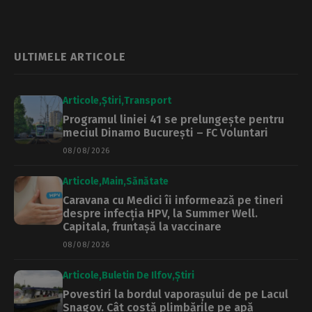
Sectorul 4
Greenfield nu
oprește accesul
auto
ULTIMELE ARTICOLE
Articole
Știri
Transport
Programul liniei 41 se prelungește pentru
meciul Dinamo București – FC Voluntari
08/08/2026
Articole
Main
Sănătate
Caravana cu Medici îi informează pe tineri
despre infecția HPV, la Summer Well.
Capitala, fruntașă la vaccinare
08/08/2026
Articole
Buletin De Ilfov
Știri
Povestiri la bordul vaporașului de pe Lacul
Snagov. Cât costă plimbările pe apă