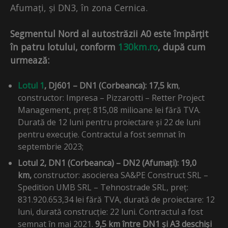
Afumați, și DN3, în zona Cernica.
Segmentul Nord al autostrăzii A0 este împărțit
în patru lotului, conform
130km.ro
, după cum
urmează:
Lotul 1
, DJ601 – DN1 (Corbeanca): 17,5 km
,
constructor: Impresa – Pizzarotti – Retter Project
Management, preț: 815,08 milioane lei fără TVA.
Durată de 12 luni pentru proiectare și 22 de luni
pentru execuție. Contractul a fost semnat în
septembrie 2023;
Lotul 2, DN1 (Corbeanca) – DN2 (Afumați): 19,0
km,
constructor: asocierea SA&PE Construct SRL –
Spedition UMB SRL – Tehnostrade SRL, preț:
831.920.653,34 lei fără TVA, durată de proiectare: 12
luni, durată construcție: 22 luni. Contractul a fost
semnat în mai 2021.
9,5 km între DN1 și A3 deschiși