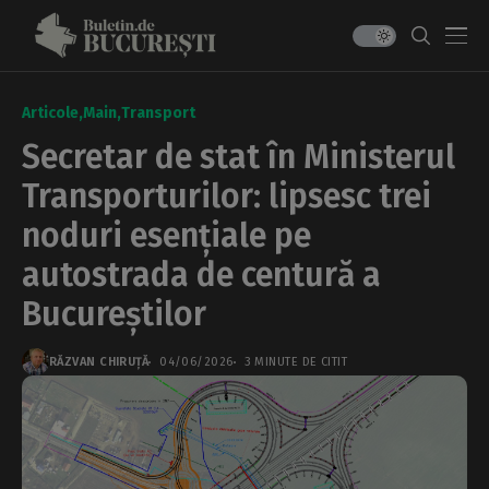
Articole
Main
Transport
Secretar de stat în Ministerul
Transporturilor: lipsesc trei
noduri esențiale pe
autostrada de centură a
Bucureștilor
RĂZVAN CHIRUȚĂ
04/06/2026
3 MINUTE DE CITIT