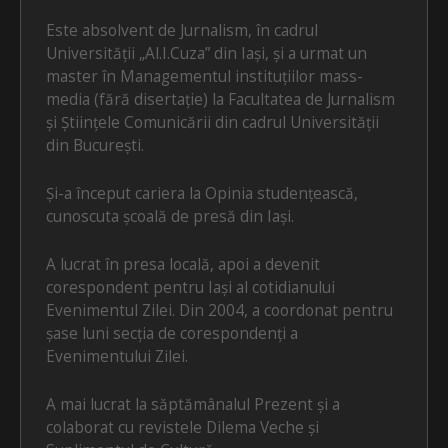
Este absolvent de Jurnalism, în cadrul
Universității „Al.I.Cuza” din Iași, și a urmat un
master în Managementul instituțiilor mass-
media (fără disertație) la Facultatea de Jurnalism
și Științele Comunicării din cadrul Universității
din București.
Și-a început cariera la Opinia studențească,
cunoscuta școală de presă din Iași.
A lucrat în presa locală, apoi a devenit
corespondent pentru Iași al cotidianului
Evenimentul Zilei. Din 2004, a coordonat pentru
șase luni secția de corespondenți a
Evenimentului Zilei.
A mai lucrat la săptămânalul Prezent și a
colaborat cu revistele Dilema Veche și