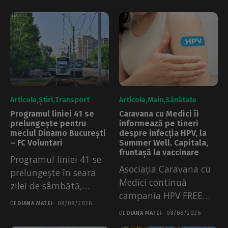
Articole
Știri
Transport
Articole
Main
Sănătate
Programul liniei 41 se
Caravana cu Medici îi
prelungește pentru
informează pe tineri
meciul Dinamo București
despre infecția HPV, la
– FC Voluntari
Summer Well. Capitala,
fruntașă la vaccinare
Programul liniei 41 se
Asociația Caravana cu
prelungește în seara
Medici continuă
zilei de sâmbătă,
campania HPV FREE
08.08.2026. Măsura a...
DE
DIANA MATEI
08/08/2026
City la Summer Well....
DE
DIANA MATEI
08/08/2026