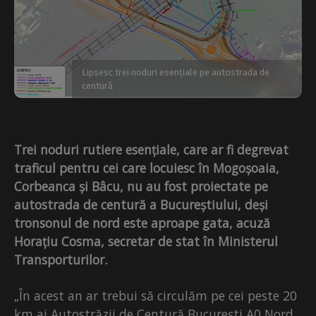
Lipsesc trei noduri esențiale pe autostrada de
centură
Trei noduri rutiere esențiale, care ar fi degrevat
traficul pentru cei care locuiesc în Mogoșoaia,
Corbeanca și Bâcu, nu au fost proiectate pe
autostrada de centură a Bucureștiului, deși
tronsonul de nord este aproape gata, acuză
Horațiu Cosma, secretar de stat în Ministerul
Transporturilor.
„În acest an ar trebui să circulăm pe cei peste 20
km ai Autostrăzii de Centură București A0 Nord,