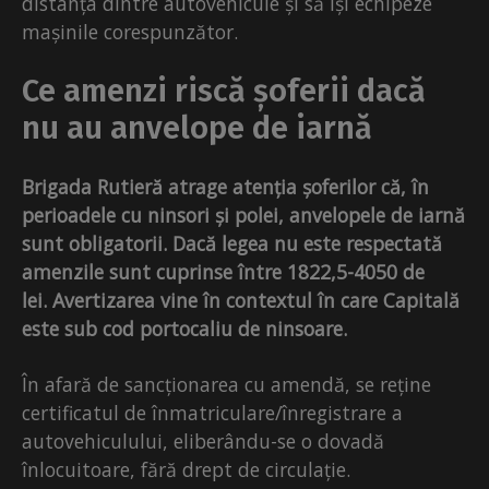
distanța dintre autovehicule și să își echipeze
mașinile corespunzător.
Ce amenzi riscă șoferii dacă
nu au anvelope de iarnă
Brigada Rutieră atrage atenția șoferilor că, în
perioadele cu ninsori și polei, anvelopele de iarnă
sunt obligatorii. Dacă legea nu este respectată
amenzile sunt cuprinse între 1822,5-4050 de
lei.
Avertizarea vine în contextul în care Capitală
este sub cod portocaliu de ninsoare.
În afară de sancționarea cu amendă, se reține
certificatul de înmatriculare/înregistrare a
autovehiculului, eliberându-se o dovadă
înlocuitoare, fără drept de circulație.