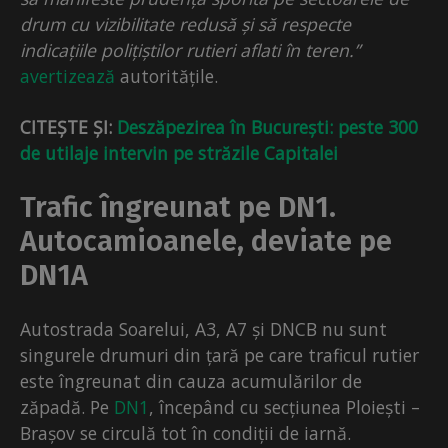
drum cu vizibilitate redusă și să respecte
indicațiile polițiștilor rutieri aflati în teren.”
avertizează
autoritățile.
CITEȘTE ȘI:
Deszăpezirea în București: peste 300
de utilaje intervin pe străzile Capitalei
Trafic îngreunat pe DN1.
Autocamioanele, deviate pe
DN1A
Autostrada Soarelui, A3, A7 și DNCB nu sunt
singurele drumuri din țară pe care traficul rutier
este îngreunat din cauza acumulărilor de
zăpadă. Pe
DN1
, începând cu secțiunea Ploiești –
Brașov se circulă tot în condiții de iarnă.