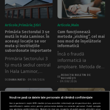
Articole
Primărie
Știri
Articole
Main
Primăria Sectorului 3 se
Cum funcționează
mută în Hala Laminor. În
metoda „vishing”, cel mai
aceeași locație se vor
nou mod de înșelătorie
muta și instituțiile
informatică
subordonate importante
Încă o fraudă
Primăria Sectorului 3
informatică ia
își mută sediul central
amploare. Metoda de
în Hala Laminor,
tip „vishing” (voice
REDACȚIA BULETIN DE
începând de...
DE
phishing),...
BUCUREȘTI
DE
DIANA MATEI
09/08/2026
09/08/2026
Nouă ne pasă ca datele tale personale să rămână confidențiale
Noi și partenerii noștri
915
stocăm și/sau accesăm informații pe dispozitivul dvs., precum
identificatorii cookie unici pentru prelucrarea datelor cu caracter personal. Puteți accepta
sau gestiona preferințele dvs. făcând clic mai jos, respectiv vă puteți opune utilizării unui