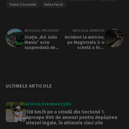
Valea Cricovului
Valea Furcii
ARTICOLUL PRECEDENT
ARTICOLUL URMĂTOR
Stația „Bd. Iuliu
Incident la metrou,
Maniu” este
pe Magistrala 2: o
suspendată de
schelă a fost
astăzi, din cauza
aruncată pe șine,
lucrărilor de pe Bd.
vineri
Paul Teodorescu.
Patru linii STB vor
fi deviate
ULTIMELE ARTICOLE
Articole
Eveniment
Știri
138 km/h pe o stradă din Sectorul 1.
Aproape 900 de amenzi pentru depășirea
vitezei legale, în ultimele cinci zile