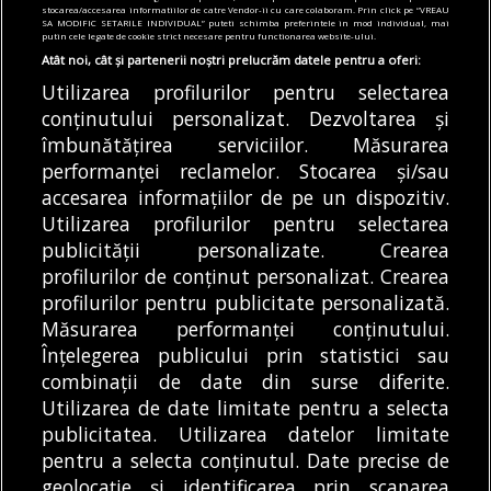
Magistrala 6 au continuat
Strada Witting. Se fac
stocarea/accesarea informatiilor de catre Vendor-ii cu care colaboram. Prin click pe “VREAU
și în iulie. Care este
lucrări la rețeaua de
SA MODIFIC SETARILE INDIVIDUAL” puteti schimba preferintele in mod individual, mai
putin cele legate de cookie strict necesare pentru functionarea website-ului.
stadiul viitoarelor stații
termoficare
Atât noi, cât și partenerii noștri prelucrăm datele pentru a oferi:
de metrou
Șoferii din București
Utilizarea profilurilor pentru selectarea
Metrorex a precizat că
sunt anunțați că în
conținutului personalizat. Dezvoltarea și
lucrările la Magistrala
zilele ce urmează o
îmbunătățirea serviciilor. Măsurarea
6 de metrou au
serie...
performanței reclamelor. Stocarea și/sau
DE
DENIZ GARGULI
07/08/2026
continuat...
accesarea informațiilor de pe un dispozitiv.
DE
ANDREEA STĂNĂRÎNGĂ
07/08/2026
Utilizarea profilurilor pentru selectarea
publicității personalizate. Crearea
profilurilor de conținut personalizat. Crearea
profilurilor pentru publicitate personalizată.
MODIFICĂ SETĂRILE COOKIES
Măsurarea performanței conținutului.
Înțelegerea publicului prin statistici sau
combinații de date din surse diferite.
© Copyright 2025 - Buletin de București.
Utilizarea de date limitate pentru a selecta
Găzduit de
Presslabs.com
. Powered by
TRS Design
.
publicitatea. Utilizarea datelor limitate
Despre
Media
Politică De
Cookie
Cookie
Noi
Kit
Confidențialitate
Policy (EU)
Policy
pentru a selecta conținutul. Date precise de
geolocație și identificarea prin scanarea