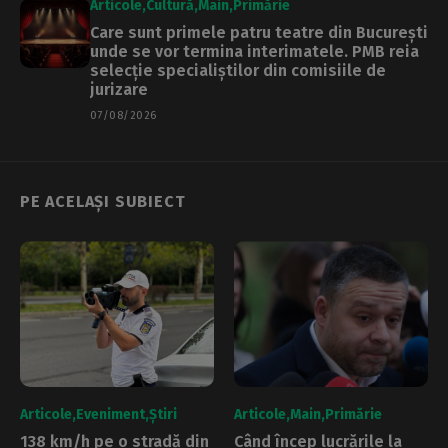
Articole
Cultură
Main
Primărie
Care sunt primele patru teatre din București
unde se vor termina interimatele. PMB reia
selecție specialiștilor din comisiile de
jurizare
07/08/2026
PE ACELAȘI SUBIECT
Articole
Eveniment
Știri
Articole
Main
Primărie
138 km/h pe o stradă din
Când încep lucrările la