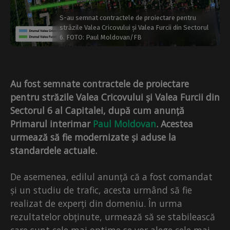
S-au semnat contractele de proiectare pentru
străzile Valea Cricovului și Valea Furcii din Sectorul
6. FOTO: Paul Moldovan/FB
Au fost semnate contractele de proiectare
pentru străzile
Valea Cricovului și Valea Furcii
din
Sectorul 6 al Capitalei, după cum anunță
Primarul interimar
Paul Moldovan
. Acestea
urmează să fie modernizate și aduse la
standardele actuale.
De asemenea, edilul anunță că a fost comandat
și un studiu de trafic, acesta urmând să fie
realizat de experți din domeniu. În urma
rezultatelor obținute, urmează să se stabilească
care sunt cele mai optime se vor alege cele mai