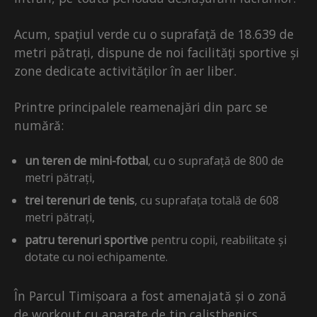
Acum, spațiul verde cu o suprafață de 18.639 de
metri pătrați, dispune de noi facilități sportive și
zone dedicate activităților în aer liber.
Printre principalele reamenajări din parc se
numără:
un teren de mini-fotbal
, cu o suprafață de 800 de
metri pătrați,
trei terenuri de tenis
, cu suprafața totală de 608
metri pătrați,
patru terenuri sportive
pentru copii, reabilitate și
dotate cu noi echipamente.
În Parcul Timișoara a fost amenajată și o zonă
de workout cu aparate de tip calisthenics,