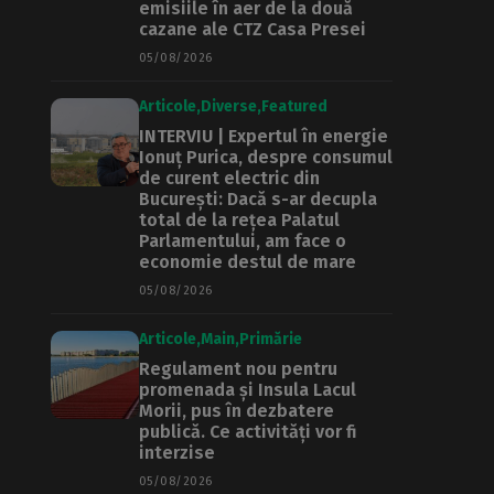
emisiile în aer de la două
cazane ale CTZ Casa Presei
05/08/2026
Articole
Diverse
Featured
INTERVIU | Expertul în energie
Ionuț Purica, despre consumul
de curent electric din
București: Dacă s-ar decupla
total de la rețea Palatul
Parlamentului, am face o
economie destul de mare
05/08/2026
Articole
Main
Primărie
Regulament nou pentru
promenada și Insula Lacul
Morii, pus în dezbatere
publică. Ce activități vor fi
interzise
05/08/2026