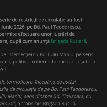
rie de restricții de circulație au fost
3 iunie 2026, pe Bd. Paul Teodorescu.
permite efectuare unor lucrări de
icare, după cum anunță
Brigada Rutieră
.
e de intersecției cu Bd. Iuliu Maniu, pe sens
tea, polițiștii rutieri informează că șoferii
vai
i de termoficare, începând de astăzi,
nzile de circulație de pe Bd. Paul Teodorescu,
Iuliu Maniu, sens dinspre Bd. Timișoara, cu
tramvai”
, a transmis Brigada Rutiră.