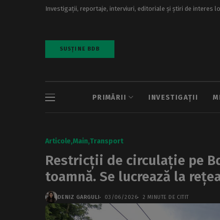
Investigații, reportaje, interviuri, editoriale și știri de interes l
SUSȚINE BDB
PRIMĂRII
INVESTIGAȚII
M
Articole
Main
Transport
Restricții de circulație pe 
toamnă. Se lucrează la rețe
DENIZ GARGULI
03/06/2026
2 MINUTE DE CITIT