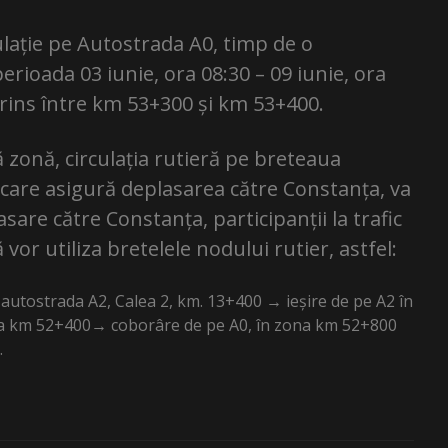
rculație pe Autostrada A0, timp de o
rioada 03 iunie, ora 08:30 – 09 iunie, ora
prins între km 53+300 și km 53+400.
ă zonă, circulația rutieră pe breteaua
 care asigură deplasarea către Constanța, va
asare către Constanța, participanții la trafic
or utiliza bretelele nodului rutier, astfel:
utostrada A2, Calea 2, km. 13+400 → ieșire de pe A2 în
na km 52+400→ coborâre de pe A0, în zona km 52+800
.