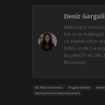
Deniz Garguli
Născută și crescută
tot ce se întâmplă
cu seamă către cea
B365, unde s-a ocu
locuiesc în el. Din
București.
Bd. Paul Teodorescu
Brigada Rutieră
Moder
Restricții De Circulație București