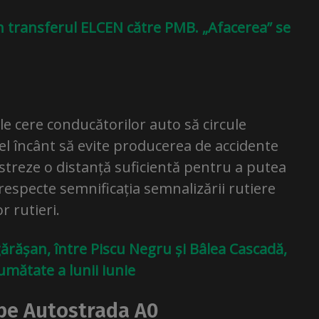
în transferul ELCEN către PMB. „Afacerea” se
le cere conducătorilor auto să circule
fel încânt să evite producerea de accidente
ăstreze o distanță suficientă pentru a putea
 respecte semnificația semnalizării rutiere
r rutieri.
ărășan, între Piscu Negru și Bâlea Cascadă,
umătate a lunii iunie
e pe Autostrada A0