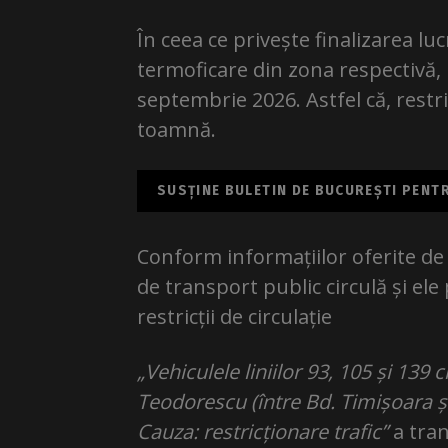
În ceea ce privește finalizarea l
termoficare din zona respectivă, 
septembrie 2026. Astfel că, restri
toamnă.
SUSȚINE BULETIN DE BUCUREȘTI PENTRU
Conform informațiilor oferite de S
de transport public circulă și ele
restricții de circulație
„Vehiculele liniilor 93, 105 și 139 
Teodorescu (între Bd. Timișoara și
Cauza: restricționare trafic”
a tran