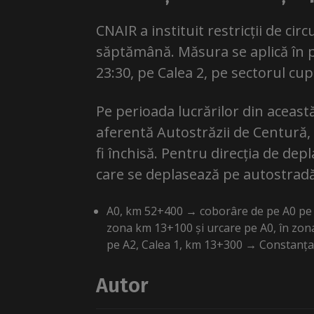
CNAIR a instituit restricții de ci
săptămână. Măsura se aplică în pe
23:30, pe Calea 2, pe sectorul cu
Pe perioada lucrărilor din aceast
aferentă Autostrăzii de Centură,
fi închisă. Pentru direcția de depl
care se deplasează pe autostradă v
A0, km 52+400 → coborâre de pe A0 pe a
zona km 13+100 și urcare pe A0, în zo
pe A2, Calea 1, km 13+300 → Constanța
Autor