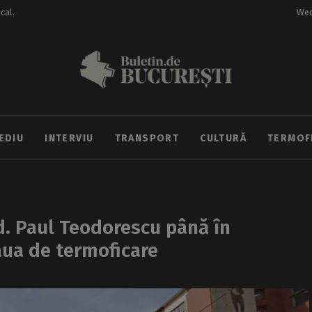
ocal.
Wed
EDIU
INTERVIU
TRANSPORT
CULTURĂ
TERMOF
Bd. Paul Teodorescu până în
aua de termoficare