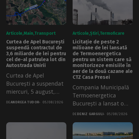
Articole
Main
Transport
Articole
Știri
Termoficare
Curtea de Apel București
Licitație de peste 2
suspendă contractul de
milioane de lei lansată
3,6 miliarde de lei pentru
de Termoenergetica
cel de-al patrulea lot din
pentru un sistem care să
Autostrada Unirii
monitorizeze emisiile în
aer de la două cazane ale
Curtea de Apel
CTZ Casa Presei
București a suspendat
Compania Municipală
miercuri, 5 august,
Termoenergetica
contractul de circa...
București a lansat o
DE
ANDREEA TUDOR
05/08/2026
licitație publică pentru
DE
DENIZ GARGULI
05/08/2026
realizarea unui...