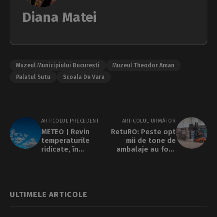
Diana Matei
Muzeul Municipiului Bucuresti
Muzeul Theodor Aman
Palatul Sutu
Scoala De Vara
ARTICOLUL PRECEDENT
ARTICOLUL URMĂTOR
METEO | Revin
RetuRO: Peste opt
temperaturile
mii de tone de
ridicate, în
ambalaje au fost
Capitală
returnate prin
Sistemul Garanție
- Returnare, în
București și Ilfov,
în prima jumătate a
ULTIMELE ARTICOLE
anului