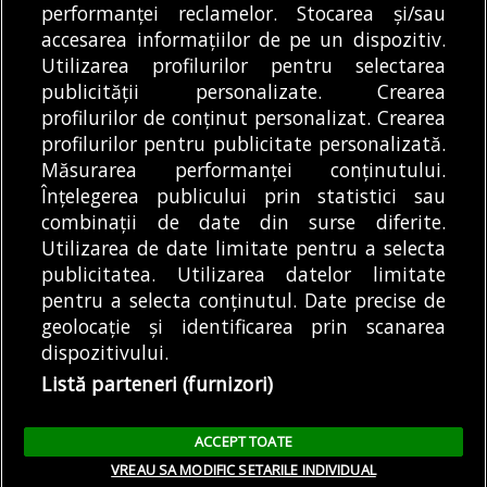
spune unde ieșim în
performanței reclamelor. Stocarea și/sau
la kilometrul 161,...
REDACȚIA BULETIN DE
săptămâna 10-16
DE
accesarea informațiilor de pe un dispozitiv.
BUCUREȘTI
DE
ALEXANDRU STAN
09/08/2026
09/08/2026
august,...
Utilizarea profilurilor pentru selectarea
publicității personalizate. Crearea
profilurilor de conținut personalizat. Crearea
profilurilor pentru publicitate personalizată.
MODIFICĂ SETĂRILE COOKIES
Măsurarea performanței conținutului.
Înțelegerea publicului prin statistici sau
combinații de date din surse diferite.
© Copyright 2025 - Buletin de București.
Utilizarea de date limitate pentru a selecta
Găzduit de
Presslabs.com
. Powered by
TRS Design
.
publicitatea. Utilizarea datelor limitate
Despre
Media
Politică De
Cookie
Cookie
Noi
Kit
Confidențialitate
Policy (EU)
Policy
pentru a selecta conținutul. Date precise de
geolocație și identificarea prin scanarea
dispozitivului.
Share this selection
Tweet
Listă parteneri (furnizori)
Facebook
Tweet
LinkedIn
Facebook
ACCEPT TOATE
LinkedIn
VREAU SA MODIFIC SETARILE INDIVIDUAL