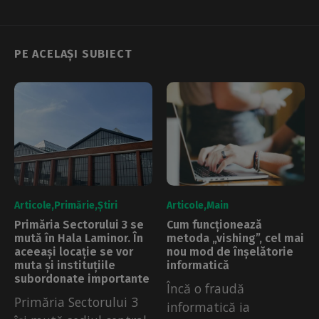
PE ACELAȘI SUBIECT
Articole
Primărie
Știri
Articole
Main
Primăria Sectorului 3 se
Cum funcționează
mută în Hala Laminor. În
metoda „vishing”, cel mai
aceeași locație se vor
nou mod de înșelătorie
muta și instituțiile
informatică
subordonate importante
Încă o fraudă
Primăria Sectorului 3
informatică ia