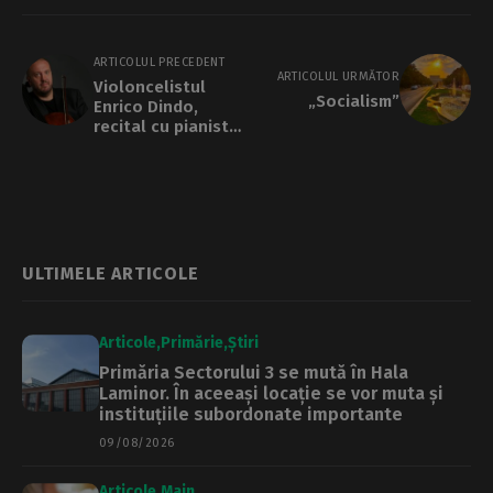
ARTICOLUL PRECEDENT
ARTICOLUL URMĂTOR
Violoncelistul
„Socialism”
Enrico Dindo,
recital cu pianistul
Mikhail Mordvinov
în cadrul
Concursului
Internațional
George Enescu
ULTIMELE ARTICOLE
Articole
Primărie
Știri
Primăria Sectorului 3 se mută în Hala
Laminor. În aceeași locație se vor muta și
instituțiile subordonate importante
09/08/2026
Articole
Main