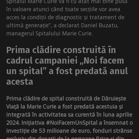
Spitalul Marie Curie va fi cu atât mai bine pusă
în valoare atunci când toate secțiile vor avea
acces la condiții de diagnostic și tratament de
ultimă generație”, a declarat Daniel Buzatu,
managerul Spitalului Marie Curie.
Prima clădire construită în
cadrul campaniei „Noi facem
un spital” a fost predată anul
acesta
Prima clădire de spital construită de Dăruiește
Viață la Marie Curie a fost predată acestuia și
integrată în activitatea sa curentă în luna aprilie
2024. Inițiativa #NoiFacemUnSpital a însemnat o
investiție de 53 milioane de euro, fonduri strânse
exclusiv din donații de la persoane fizice și din