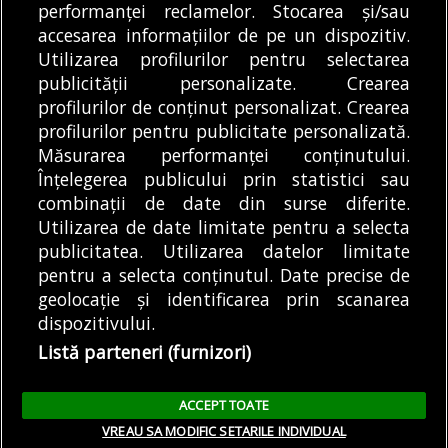
performanței reclamelor. Stocarea și/sau
De pe 22 mai 7 zone vor fi convertite în spații
accesarea informațiilor de pe un dispozitiv.
pietonale:
Utilizarea profilurilor pentru selectarea
publicității personalizate. Crearea
•
Zona 1
: strada Polona (de la bd. Dacia) – strada
profilurilor de conținut personalizat. Crearea
A.D. Xenopol – strada Dionise Lupu – strada C.A.
profilurilor pentru publicitate personalizată.
Rosetti – strada J.L. Calderon (de la strada C.A.
Măsurarea performanței conținutului.
Rosetti) – strada I.L. Caragiale – strada Icoanei –
Înțelegerea publicului prin statistici sau
strada A. Vlaicu
combinații de date din surse diferite.
•
Zona 2
: Calea Victoriei (de la bd Regina
Utilizarea de date limitate pentru a selecta
publicitatea. Utilizarea datelor limitate
Elisabeta) – strada Eforie – strada Domnita
pentru a selecta conținutul. Date precise de
Anastasia – strada ing. A Saligny – Splaiul
geolocație și identificarea prin scanarea
Independentei
dispozitivului.
•
Zona 3
: bd Eroilor – Eroii Sanitari – Piața Operei
Listă parteneri (furnizori)
– strada Dr. J. Lister – strada Dr. Gr. Romniceanu
•
Zona 4
: strada E. Quinet (de la strada
ACCEPT TOATE
Academiei) – strada Biserica Enei
VREAU SA MODIFIC SETARILE INDIVIDUAL
•
Zona 5
: bulevardul Dacia – bulevardul N.