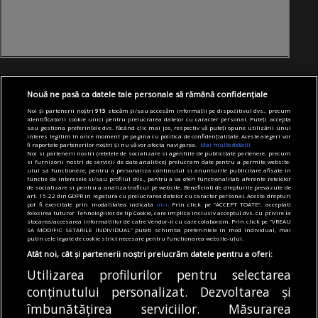
Nouă ne pasă ca datele tale personale să rămână confidențiale
Noi și partenerii noștri
915
stocăm și/sau accesăm informații pe dispozitivul dvs., precum
identificatorii cookie unici pentru prelucrarea datelor cu caracter personal. Puteți accepta
sau gestiona preferințele dvs. făcând clic mai jos, respectiv vă puteți opune utilizării unui
interes legitim în orice moment pe pagina cu politica de confidențialitate. Aceste alegeri vor
fi raportate partenerilor noștri și nu vă vor afecta navigarea.
Mai multe detalii
Noi si partenerii nostri (retelele de socializare si agentiile de publicitate partenere, precum
si furnizorii nostri de servicii de date analitice) prelucram date pentru a permite website-
ului sa functioneze, pentru a personaliza continutul si anunturile publicitare afisate in
functie de interesele si/sau profilul dvs., pentru a va oferi functionalitati aferente retelelor
de socializare si pentru a analiza traficul pe website. Beneficiati de drepturile prevazute de
art. 15-22 din GDPR in legatura cu prelucrarea datelor cu caracter personal. Aceste drepturi
pot fi exercitate prin modalitatea indicata
aici
. Prin click pe “ACCEPT TOATE”, acceptati
folosirea tuturor Tehnologiilor de tip Cookie, care implica inclusiv acceptul dvs. cu privire la
stocarea/accesarea informatiilor de catre Vendor-ii cu care colaboram. Prin click pe “VREAU
SA MODIFIC SETARILE INDIVIDUAL” puteti schimba preferintele in mod individual, mai
putin cele legate de cookie strict necesare pentru functionarea website-ului.
Atât noi, cât și partenerii noștri prelucrăm datele pentru a oferi:
Utilizarea profilurilor pentru selectarea
conținutului personalizat. Dezvoltarea și
îmbunătățirea serviciilor. Măsurarea