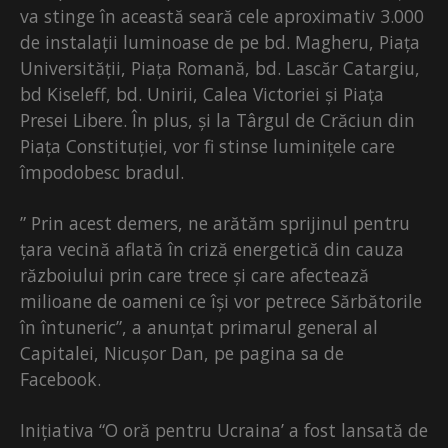
va stinge în această seară cele aproximativ 3.000
de instalații luminoase de pe bd. Magheru, Piața
Universității, Piața Romană, bd. Lascăr Catargiu,
bd Kiseleff, bd. Unirii, Calea Victoriei și Piața
Presei Libere. În plus, și la Târgul de Crăciun din
Piața Constituției, vor fi stinse luminițele care
împodobesc bradul.
” Prin acest demers, ne arătăm sprijinul pentru
țara vecină aflată în criză energetică din cauza
războiului prin care trece și care afectează
milioane de oameni ce își vor petrece Sărbătorile
în întuneric”, a anunțat primarul general al
Capitalei, Nicușor Dan, pe pagina sa de
Facebook.
Inițiativa “O oră pentru Ucraina’ a fost lansată de