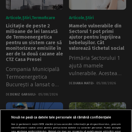
Articole
Știri
Termoficare
Articole
Știri
Licitație de peste 2
Mamele vulnerabile din
milioane de lei lansată
Sectorul 1 pot primi
de Termoenergetica
ajutor pentru îngrijirea
pentru un sistem care să
bebelușilor. Cât
monitorizeze emisiile în
valorează tichetul social
aer de la două cazane ale
Primăria Sectorului 1
CTZ Casa Presei
ajută mamele
Compania Municipală
vulnerabile. Acestea
Termoenergetica
pot primi un tichet
București a lansat o
DE
DIANA MATEI
05/08/2026
social...
licitație publică pentru
DE
DENIZ GARGULI
05/08/2026
realizarea unui...
Nouă ne pasă ca datele tale personale să rămână confidențiale
Noi și partenerii noștri
915
stocăm și/sau accesăm informații pe dispozitivul dvs., precum
identificatorii cookie unici pentru prelucrarea datelor cu caracter personal. Puteți accepta
sau gestiona preferințele dvs. făcând clic mai jos, respectiv vă puteți opune utilizării unui