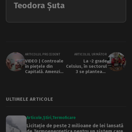
Teodora Șuta
ARTICOLUL PRECEDENT
ARTICOLUL URMĂTOR
VIDEO | Controale
La -2 grade
în piețele din
Celsius, în sectorul
Capitală. Amenzi
3 se plantează
de peste 170.000
copaci. Specialiștii
lei, într-o
spun că puieții nu
săptămână
vor rezista
ULTIMELE ARTICOLE
Articole
Știri
Termoficare
Licitație de peste 2 milioane de lei lansată
de Termoenergetica pentru un sistem care