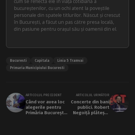
cum se reflectă ele în viața cotidiană a
bucureștenilor, cu un ochi atent la poveștile
personale din spatele titlurilor. Născut și crescut
în București, a făcut un pas către presa locală,
din pasiune pentru orașul său și oamenii din el.
Bucuresti
Capitala
Linia 5 Tramvai
Primaria Municipiului Bucuresti
ARTICOLUL PRECEDENT
ARTICOLUL URMĂTOR
Când vor avea loc
Concerte din bani
alegerile pentru
publici. Robert
Primăria București.
Negoiță plătește
„Guvernul a cerut
100.000 de euro
Autorității
pentru Stagiunea
Electorale să
Muzicală Estivală
recomande o dată”
din Parcul IOR