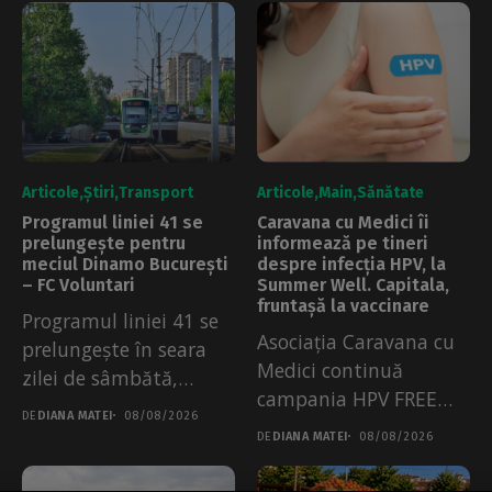
Articole
Știri
Transport
Articole
Main
Sănătate
Programul liniei 41 se
Caravana cu Medici îi
prelungește pentru
informează pe tineri
meciul Dinamo București
despre infecția HPV, la
– FC Voluntari
Summer Well. Capitala,
fruntașă la vaccinare
Programul liniei 41 se
Asociația Caravana cu
prelungește în seara
Medici continuă
zilei de sâmbătă,
campania HPV FREE
08.08.2026. Măsura a...
DE
DIANA MATEI
08/08/2026
City la Summer Well....
DE
DIANA MATEI
08/08/2026