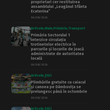
proprietari cer restituirea
ansamblului „Leagănul Sfânta
Ecaterina”
06/08/2026
Articole
Main
Primărie
Transport
Primăria Sectorului 1
interzice circulația
trotinetelor electrice în
parcurile și locurile de joacă
administrate de autoritatea
locală
06/08/2026
Articole
Știri
Plimbările gratuite cu caiacul
și canoea pe Dâmbovița se
prelungesc până în octombrie
06/08/2026
Articole
Știri