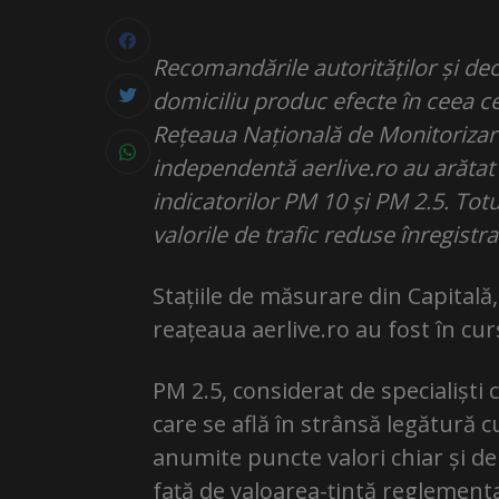
Recomandările autorităților și dec
domiciliu produc efecte în ceea ce 
Rețeaua Națională de Monitorizare 
independentă aerlive.ro au arătat în
indicatorilor PM 10 și PM 2.5. Totu
valorile de trafic reduse înregistr
Stațiile de măsurare din Capitală, 
reațeaua aerlive.ro au fost în curs
PM 2.5, considerat de specialiști c
care se află în strânsă legătură c
anumite puncte valori chiar și de
față de valoarea-țintă reglement