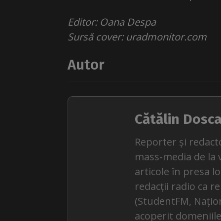
Editor: Oana Despa
Sursă cover: uradmonitor.com
Autor
Cătălin Dosc
Reporter și redact
mass-media de la v
articole în presa l
redacții radio ca r
(StudentFM, Națion
acoperit domeniile 