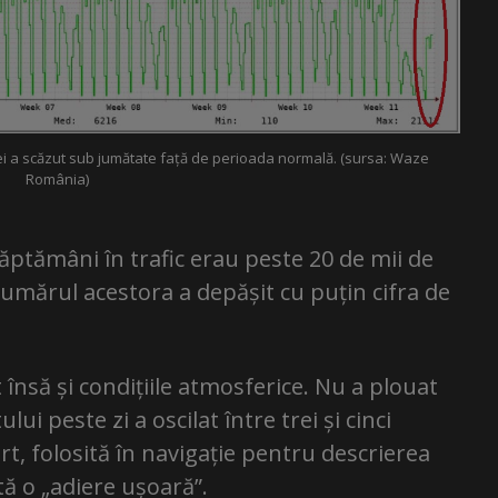
ei a scăzut sub jumătate față de perioada normală. (sursa: Waze
România)
ptămâni în trafic erau peste 20 de mii de
i numărul acestora a depășit cu puțin cifra de
 însă și condițiile atmosferice. Nu a plouat
ui peste zi a oscilat între trei și cinci
rt, folosită în navigație pentru descrierea
ntă o „adiere ușoară”.