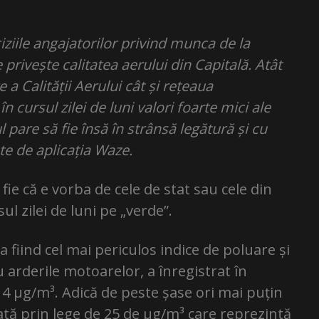
iziile angajatorilor privind munca de la
privește calitatea aerului din Capitală. Atât
a Calității Aerului cât și rețeaua
 cursul zilei de luni valori foarte mici ale
l pare să fie însă în strânsă legătură și cu
ate de aplicația Waze.
fie că e vorba de cele de stat sau cele din
ul zilei de luni pe „verde”.
a fiind cel mai periculos indice de poluare și
u arderile motoarelor, a înregistrat în
 4 µg/m³. Adică de peste șase ori mai puțin
ată prin lege de 25 de µg/m³ care reprezintă