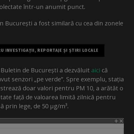
colectate într-un anumit punct.
 în București a fost similară cu cea din zonele
 INVESTIGAȚII, REPORTAJE ȘI ȘTIRI LOCALE
e Buletin de București a dezvăluit
aici
că
vut senzori „pe verde”. Spre exemplu, stația
istrează doar valori pentru PM 10, a arătăt o
ate față de valoarea limită zilnică pentru
ă prin lege, de 50 µg/m³.