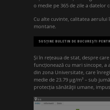
o medie pe 365 de zile a datelor 
Cu alte cuvinte, calitatea aerului
montane.
SUSȚINE BULETIN DE BUCUREȘTI PENTRU
Și în rețeaua de stat, despre car
funcționează cu mari sincope, a a
din zona Universitate, care înreg
medie de 23.79 µg/m³ – sub jumăt
protecția sănătăţii umane, impus