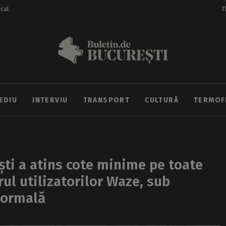
ocal.
T
EDIU
INTERVIU
TRANSPORT
CULTURĂ
TERMOF
ști a atins cote minime pe toate
ul utilizatorilor Waze, sub
normală