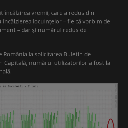
it încălzirea vremii, care a redus din
ncălzierea locuințelor – fie că vorbim de
tament – dar și numărul redus de
e România la solicitarea Buletin de
în Capitală, numărul utilizatorilor a fost la
mală.