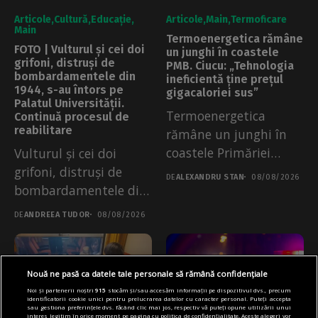
Articole
Cultură
Educație
Articole
Main
Termoficare
Main
Termoenergetica rămâne
FOTO | Vulturul și cei doi
un junghi în coastele
grifoni, distruși de
PMB. Ciucu: „Tehnologia
bombardamentele din
ineficientă ține prețul
1944, s-au întors pe
gigacaloriei sus”
Palatul Universității.
Termoenergetica
Continuă procesul de
reabilitare
rămâne un junghi în
coastele Primăriei
Vulturul și cei doi
Generale, după ce
grifoni, distruși de
DE
ALEXANDRU STAN
08/08/2026
împreună cu...
bombardamentele din
1944, s-au întors...
DE
ANDREEA TUDOR
08/08/2026
Nouă ne pasă ca datele tale personale să rămână confidențiale
Noi și partenerii noștri
915
stocăm și/sau accesăm informații pe dispozitivul dvs., precum
identificatorii cookie unici pentru prelucrarea datelor cu caracter personal. Puteți accepta
sau gestiona preferințele dvs. făcând clic mai jos, respectiv vă puteți opune utilizării unui
interes legitim în orice moment pe pagina cu politica de confidențialitate. Aceste alegeri vor