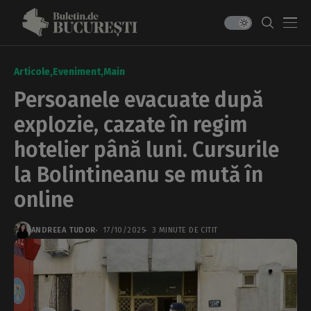
Articole
Eveniment
Main
Persoanele evacuate după
explozie, cazate în regim
hotelier până luni. Cursurile
la Bolintineanu se mută în
online
ANDREEA TUDOR
17/10/2025
3 MINUTE DE CITIT