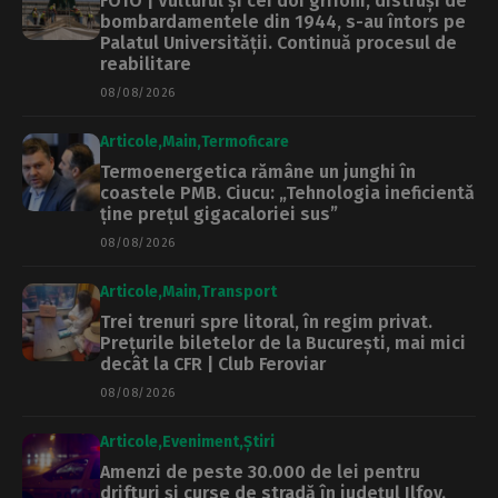
FOTO | Vulturul și cei doi grifoni, distruși de
bombardamentele din 1944, s-au întors pe
Palatul Universității. Continuă procesul de
reabilitare
08/08/2026
Articole
Main
Termoficare
Termoenergetica rămâne un junghi în
coastele PMB. Ciucu: „Tehnologia ineficientă
ține prețul gigacaloriei sus”
08/08/2026
Articole
Main
Transport
Trei trenuri spre litoral, în regim privat.
Prețurile biletelor de la București, mai mici
decât la CFR | Club Feroviar
08/08/2026
Articole
Eveniment
Știri
Amenzi de peste 30.000 de lei pentru
drifturi și curse de stradă în județul Ilfov.