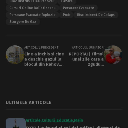
Bloc Distrus Calea Rahovei
Cazare
Cursuri Online Bolintineanu
Persoane Evacuate
Persoane Evacuate Explozie
Pmb
Risc Iminent De Colaps
Scurgere De Gaz
ARTICOLUL PRECEDENT
ARTICOLUL URMĂTOR
Cine a închis și cine
REPORTAJ | Filmul
a deschis gazul la
unei zile care a
blocul din Rahova.
zguduit
Neconcordanțe în
Bucureștiul: „Am
declarațiile
crezut că a început
Distrigaz, ale lui
războiul”
Raed Arafat și ale
ANRE
ULTIMELE ARTICOLE
Articole
Cultură
Educație
Main