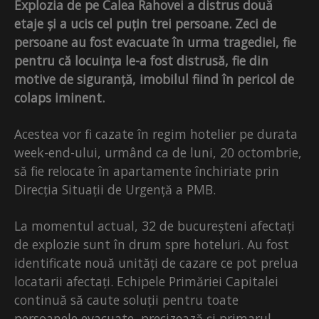
Explozia de pe Calea Rahovei a distrus două
etaje și a ucis cel puțin trei persoane. Zeci de
persoane au fost evacuate în urma tragediei, fie
pentru că locuința le-a fost distrusă, fie din
motive de siguranță, imobilul fiind în pericol de
colaps iminent.
Acestea vor fi cazate în regim hotelier pe durata
week-end-ului, urmând ca de luni, 20 octombrie,
să fie relocate în apartamente închiriate prin
Direcția Situații de Urgență a PMB.
La momentul actual, 32 de bucureșteni afectați
de explozie sunt în drum spre hoteluri. Au fost
identificate nouă unități de cazare ce pot prelua
locatarii afectați. Echipele Primăriei Capitalei
continuă să caute soluții pentru toate
persoanele evacuate, precizează și primarul