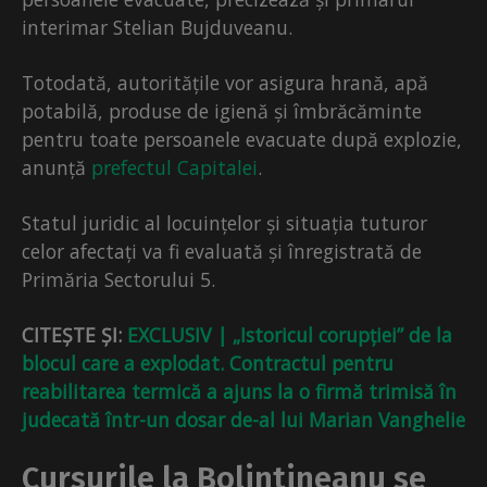
interimar Stelian Bujduveanu.
Totodată, autoritățile vor asigura hrană, apă
potabilă, produse de igienă și îmbrăcăminte
pentru toate persoanele evacuate după explozie,
anunță
prefectul Capitalei
.
Statul juridic al locuințelor și situația tuturor
celor afectați va fi evaluată și înregistrată de
Primăria Sectorului 5.
CITEȘTE ȘI:
EXCLUSIV | „Istoricul corupției” de la
blocul care a explodat. Contractul pentru
reabilitarea termică a ajuns la o firmă trimisă în
judecată într-un dosar de-al lui Marian Vanghelie
Cursurile la Bolintineanu se