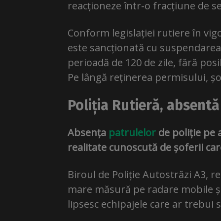
reacționeze într-o fracțiune de s
Conform legislației rutiere în vi
este sancționată cu suspendarea 
perioadă de 120 de zile, fără pos
Pe lângă reținerea permisului, șo
Poliția Rutieră, absentă
Absența
patrulelor
de poliție pe
realitate cunoscută de șoferii car
Biroul de Poliție Autostrăzi A3, r
mare măsură pe radare mobile și a
lipsesc echipajele care ar trebui s