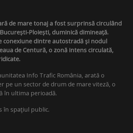
tară de mare tonaj a fost surprinsă circulând
ucurești-Ploiești, duminică dimineață.
de conexiune dintre autostradă și nodul
seaua de Centură, o zonă intens circulată,
idicate.
omunitatea Info Trafic România, arată o
ier pe un sector de drum de mare viteză, o
ă în ultima perioadă.
 în spaţiul public.