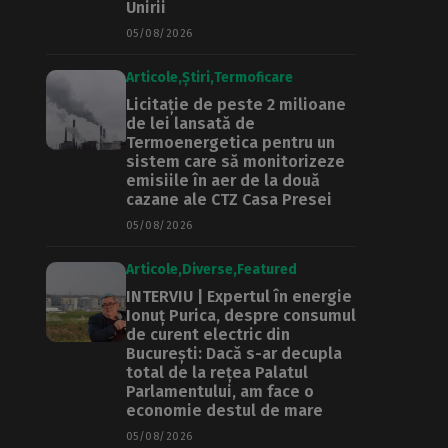
Unirii
05/08/2026
Articole
Știri
Termoficare
Licitație de peste 2 milioane
de lei lansată de
Termoenergetica pentru un
sistem care să monitorizeze
emisiile în aer de la două
cazane ale CTZ Casa Presei
05/08/2026
Articole
Diverse
Featured
INTERVIU | Expertul în energie
Ionuț Purica, despre consumul
de curent electric din
București: Dacă s-ar decupla
total de la rețea Palatul
Parlamentului, am face o
economie destul de mare
05/08/2026