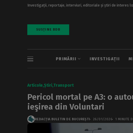
Investigații, reportaje, interviuri, editoriale și știri de interes l
SUSȚINE BDB
PRIMĂRII
INVESTIGAȚII
M
Articole
Știri
Transport
Pericol mortal pe A3: o auto
ieşirea din Voluntari
REDACȚIA BULETIN DE BUCUREȘTI
26/01/2026
1 MINUTE D