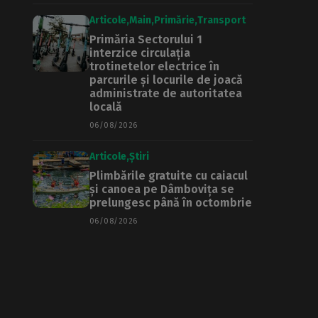
Articole
Main
Primărie
Transport
Primăria Sectorului 1
interzice circulația
trotinetelor electrice în
parcurile și locurile de joacă
administrate de autoritatea
locală
06/08/2026
Articole
Știri
Plimbările gratuite cu caiacul
și canoea pe Dâmbovița se
prelungesc până în octombrie
06/08/2026