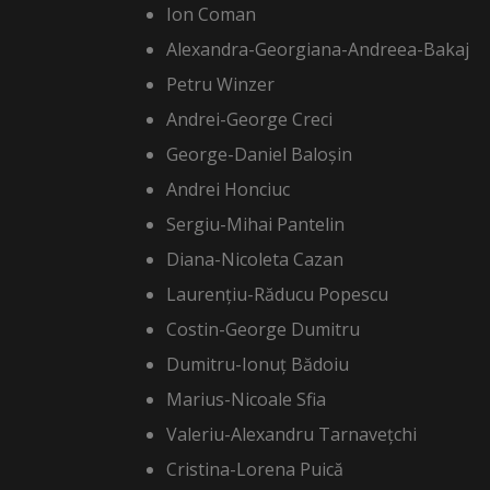
Ion Coman
Alexandra-Georgiana-Andreea-Bakaj
Petru Winzer
Andrei-George Creci
George-Daniel Baloșin
Andrei Honciuc
Sergiu-Mihai Pantelin
Diana-Nicoleta Cazan
Laurențiu-Răducu Popescu
Costin-George Dumitru
Dumitru-Ionuț Bădoiu
Marius-Nicoale Sfia
Valeriu-Alexandru Tarnavețchi
Cristina-Lorena Puică