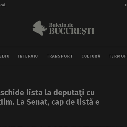
ocal.
T
EDIU
INTERVIU
TRANSPORT
CULTURĂ
TERMOF
chide lista la deputaţi cu
adim. La Senat, cap de listă e