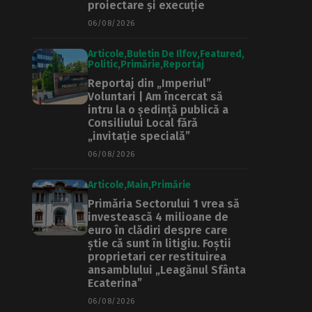
proiectare și execuție
06/08/2026
Articole
Buletin De Ilfov
Featured
Politic
Primărie
Reportaj
Reportaj din „Imperiul”
Voluntari | Am încercat să
intru la o ședință publică a
Consiliului Local fără
„invitație specială”
06/08/2026
Articole
Main
Primărie
Primăria Sectorului 1 vrea să
investească 4 milioane de
euro în clădiri despre care
știe că sunt în litigiu. Foștii
proprietari cer restituirea
ansamblului „Leagănul Sfânta
Ecaterina”
06/08/2026