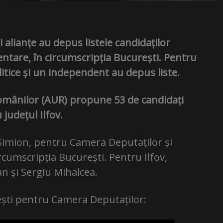
 alianțe au depus listele candidaților
ntare, în circumscripția București. Pentru
olitice și un independent au depus liste.
omânilor (AUR) propune 53 de candidați
 județul Ilfov.
Simion, pentru Camera Deputaților și
rcumscripția București. Pentru Ilfov,
an și Sergiu Mihalcea.
ești pentru Camera Deputaților: