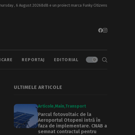
hursday , 6 August 2026
BdB e un proiect marca
Funky Citizens
ICARE
REPORTAJ
EDITORIAL
ULTIMELE ARTICOLE
Articole
Main
Transport
Parcul fotovoltaic de la
Aeroportul Otopeni intră în
faza de implementare. CNAB a
semnat contractul pentru