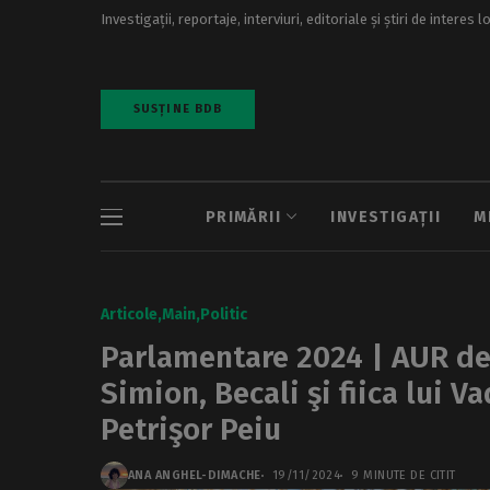
Investigații, reportaje, interviuri, editoriale și știri de interes l
SUSȚINE BDB
PRIMĂRII
INVESTIGAȚII
M
Articole
Main
Politic
Parlamentare 2024 | AUR des
Simion, Becali şi fiica lui V
Petrişor Peiu
ANA ANGHEL-DIMACHE
19/11/2024
9 MINUTE DE CITIT