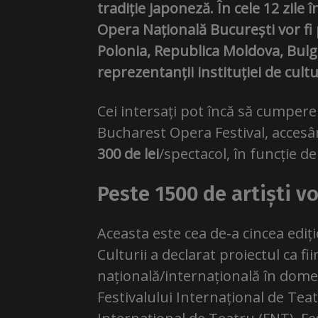
tradiție japoneză. În cele 12 zile 
Opera Națională București vor fi 
Polonia, Republica Moldova, Bulg
reprezentanții instituției de cultu
Cei intersați pot încă să cumper
Bucharest Opera Festival, acces
300 de lei
/spectacol, în funcție de 
Peste 1500 de artiști v
Aceasta este cea de-a cincea ediț
Culturii a declarat proiectul ca f
națională/internațională în dome
Festivalului Internațional de Teatr