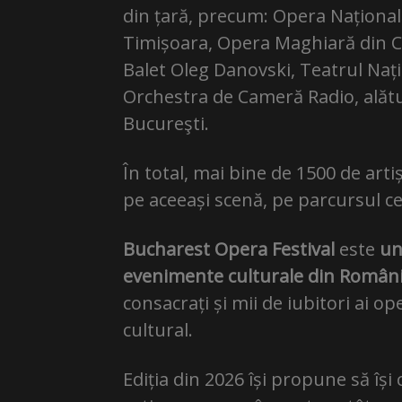
din țară, precum: Opera Naționa
Timișoara, Opera Maghiară din Cl
Balet Oleg Danovski, Teatrul Naț
Orchestra de Cameră Radio, alăt
Bucureşti.
În total, mai bine de 1500 de arti
pe aceeași scenă, pe parcursul celo
Bucharest Opera Festival
este
un
evenimente culturale din Români
consacrați și mii de iubitori ai op
cultural.
Ediția din 2026 își propune să î