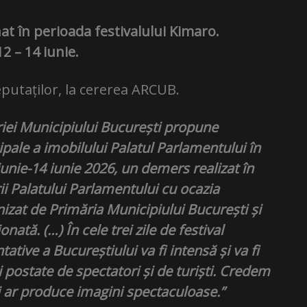
at în perioada festivalului Kimaro.
2 – 14 iunie.
putaților, la cererea ARCUB.
iei Municipiului București propune
ipale a imobilului Palatul Parlamentului în
 iunie-14 iunie 2026, un demers realizat în
rii Palatului Parlamentului cu ocazia
nizat de Primăria Municipiului București și
tă. (…) În cele trei zile de festival
ative a Bucureștiului va fi intensă și va fi
i postate de spectatori și de turiști. Credem
i ar produce imagini spectaculoase.”