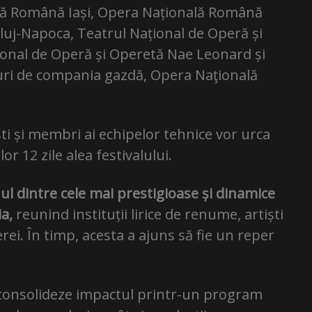
lă Română Iași, Opera Națională Română
uj-Napoca, Teatrul Național de Operă și
ional de Operă și Operetă Nae Leonard și
uri de compania gazdă, Opera Naţională
ști și membri ai echipelor tehnice vor urca
r 12 zile alea festivalului.
ul dintre cele mai prestigioase și dinamice
a,
reunind instituții lirice de renume, artiști
erei. În timp, acesta a ajuns să fie un reper
și consolideze impactul printr-un program