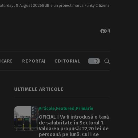
aturday , 8 August 2026
BdB e un proiect marca
Funky Citizens
ICARE
REPORTAJ
EDITORIAL
ULTIMELE ARTICOLE
Articole
Featured
Primărie
OFICIAL | Va fi introdusă o taxă
de salubritate în Sectorul 1.
Valoarea propusă: 22,20 lei de
persoană pe lună. Cui i se