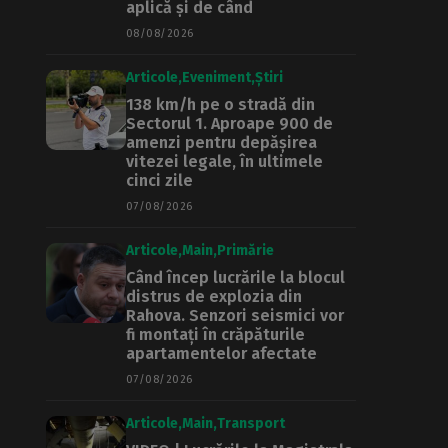
aplică și de când
08/08/2026
Articole
Eveniment
Știri
138 km/h pe o stradă din
Sectorul 1. Aproape 900 de
amenzi pentru depășirea
vitezei legale, în ultimele
cinci zile
07/08/2026
Articole
Main
Primărie
Când încep lucrările la blocul
distrus de explozia din
Rahova. Senzori seismici vor
fi montați în crăpăturile
apartamentelor afectate
07/08/2026
Articole
Main
Transport