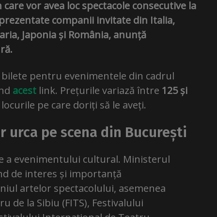
în care vor avea loc spectacole consecutive la
prezentate companii invitate din Italia,
aria, Japonia și România, anunță
ră.
e bilete pentru evenimentele din cadrul
ând
acest
link. Prețurile variază între
125 și
locurile pe care doriți să le aveți.
or urca pe scena din București
ie a evenimentului cultural. Ministerul
iind de interes și importanță
niul artelor spectacolului, asemenea
u de la Sibiu (FITS), Festivalului