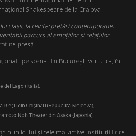
stivalului Internațional de Teatru
ernațional Shakespeare de la Craiova.
ului clasic la reinterpretări contemporane,
ritabil parcurs al emoțiilor și relațiilor
cat de presă.
aționali, pe scena din București vor urca, în
 del Lago (Italia),
a Bieşu din Chişinău (Republica Moldova),
amamoto Noh Theater din Osaka (Japonia).
publicului și cele mai active instituții lirice