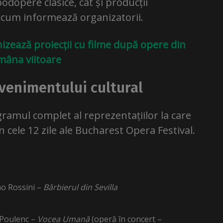
podopere clasice, cât și producții
cum informează organizatorii.
zează proiecții cu filme după opere din
mâna viitoare
venimentului cultural
ramul complet al reprezentațiilor la care
în cele 12 zile ale Bucharest Opera Festival.
no Rossini –
Bărbierul din Sevilla
 Poulenc –
Vocea Umană
(operă în concert –