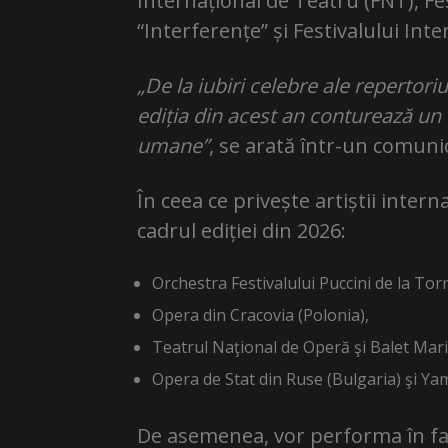
Internațional de Teatru (FNT), Fe
“Interferențe” și Festivalului Int
„De la iubiri celebre ale repertori
ediția din acest an conturează un ve
umane”
, se arată într-un comuni
În ceea ce privește artiștii intern
cadrul ediției din 2026:
Orchestra Festivalului Puccini de la Torre
Opera din Cracovia (Polonia),
Teatrul Naţional de Operă şi Balet Mari
Opera de Stat din Ruse (Bulgaria) şi Y
De asemenea, vor performa în fața 