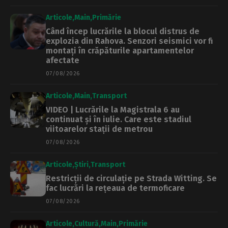
Articole
Main
Primărie
Când încep lucrările la blocul distrus de
explozia din Rahova. Senzori seismici vor fi
montați în crăpăturile apartamentelor
afectate
07/08/2026
Articole
Main
Transport
VIDEO | Lucrările la Magistrala 6 au
continuat și în iulie. Care este stadiul
viitoarelor stații de metrou
07/08/2026
Articole
Știri
Transport
Restricții de circulație pe Strada Witting. Se
fac lucrări la rețeaua de termoficare
07/08/2026
Articole
Cultură
Main
Primărie