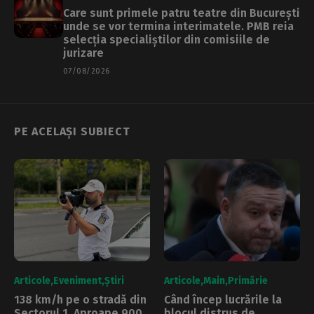
Care sunt primele patru teatre din București
unde se vor termina interimatele. PMB reia
selecția specialiștilor din comisiile de
jurizare
07/08/2026
PE ACELAȘI SUBIECT
Articole
Eveniment
Știri
Articole
Main
Primărie
138 km/h pe o stradă din
Când încep lucrările la
Sectorul 1. Aproape 900
blocul distrus de