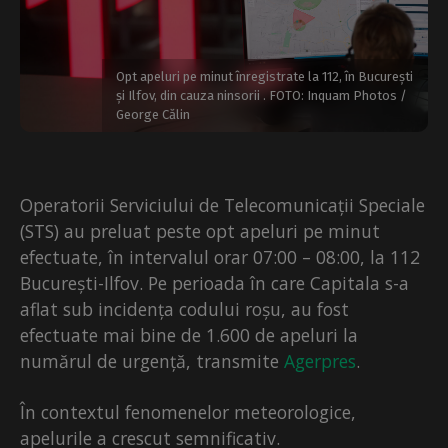
Opt apeluri pe minut înregistrate la 112, în București
și Ilfov, din cauza ninsorii . FOTO: Inquam Photos /
George Călin
Operatorii Serviciului de Telecomunicații Speciale
(STS) au preluat peste opt apeluri pe minut
efectuate, în intervalul orar 07:00 – 08:00, la 112
București-Ilfov. Pe perioada în care Capitala s-a
aflat sub incidența codului roșu, au fost
efectuate mai bine de 1.600 de apeluri la
numărul de urgență, transmite
Agerpres
.
În contextul fenomenelor meteorologice,
apelurile a crescut semnificativ.