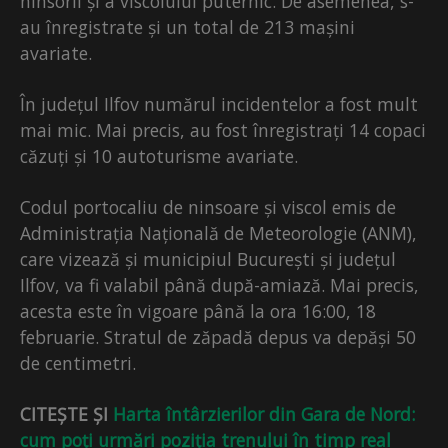
ninsorii și a viscolului puternic. De asemenea, s-
au înregistrate și un total de 213 mașini
avariate.
În județul Ilfov numărul incidentelor a fost mult
mai mic. Mai precis, au fost înregistrați 14 copaci
căzuți și 10 autoturisme avariate.
Codul portocaliu de ninsoare și viscol emis de
Administrația Națională de Meteorologie (ANM),
care vizează și municipiul București și județul
Ilfov, va fi valabil până după-amiază. Mai precis,
acesta este în vigoare până la ora 16:00, 18
februarie. Stratul de zăpadă depus va depăși 50
de centimetri.
CITEȘTE ȘI
Harta întârzierilor din Gara de Nord:
cum poți urmări poziția trenului în timp real