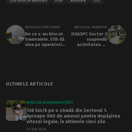
Cod Rosu De Ninsoare
Ilfov
Ninsoare
STS
ARTICOLUL PRECEDENT
ARTICOLUL URMĂTOR
De ce s-au blocat
DGASPC Sector 2
tramvaiele. STB dă
suspendă
vina pe operatorii
activitatea cu
de salubrizare,
publicul, miercuri și
care nu ar fi
joi, din cauza
dezăpezit eficient
condițiilor meteo
nefavorabile
ULTIMELE ARTICOLE
Articole
Eveniment
Știri
138 km/h pe o stradă din Sectorul 1.
Aproape 900 de amenzi pentru depășirea
vitezei legale, în ultimele cinci zile
07/08/2026