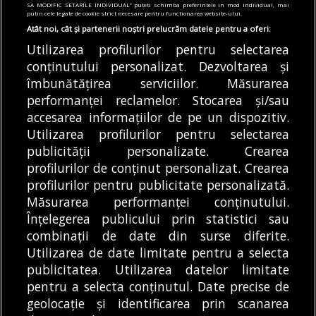
și în iulie. Care este
lucrări la rețeaua de
SA MODIFIC SETARILE INDIVIDUAL” puteti schimba preferintele in mod individual, mai
putin cele legate de cookie strict necesare pentru functionarea website-ului.
stadiul viitoarelor stații
termoficare
Atât noi, cât și partenerii noștri prelucrăm datele pentru a oferi:
de metrou
Șoferii din București
Utilizarea profilurilor pentru selectarea
Metrorex a precizat că
sunt anunțați că în
conținutului personalizat. Dezvoltarea și
lucrările la Magistrala
zilele ce urmează o
îmbunătățirea serviciilor. Măsurarea
6 de metrou au
serie...
performanței reclamelor. Stocarea și/sau
DE
DENIZ GARGULI
07/08/2026
continuat...
accesarea informațiilor de pe un dispozitiv.
DE
ANDREEA STĂNĂRÎNGĂ
07/08/2026
Utilizarea profilurilor pentru selectarea
publicității personalizate. Crearea
profilurilor de conținut personalizat. Crearea
profilurilor pentru publicitate personalizată.
MODIFICĂ SETĂRILE COOKIES
Măsurarea performanței conținutului.
Înțelegerea publicului prin statistici sau
combinații de date din surse diferite.
© Copyright 2025 - Buletin de București.
Utilizarea de date limitate pentru a selecta
Găzduit de
Presslabs.com
. Powered by
TRS Design
.
publicitatea. Utilizarea datelor limitate
Despre
Media
Politică De
Cookie
Cookie
Noi
Kit
Confidențialitate
Policy (EU)
Policy
pentru a selecta conținutul. Date precise de
geolocație și identificarea prin scanarea